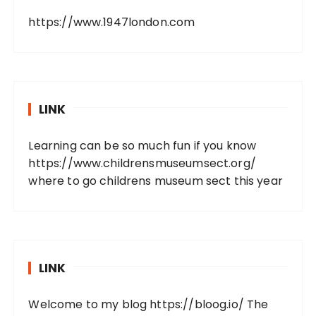
https://www.1947london.com
LINK
Learning can be so much fun if you know
https://www.childrensmuseumsect.org/
where to go childrens museum sect this year
LINK
Welcome to my blog
https://bloog.io/
The