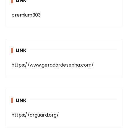
LINK
premium303
LINK
https://www.geradordesenha.com/
LINK
https://arguard.org/