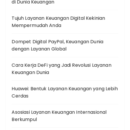
di Dunia Keuangan
Tujuh Layanan Keuangan Digital Kekinian
Mempermudah Anda
Dompet Digital PayPal, Keuangan Dunia
dengan Layanan Global
Cara Kerja DeFi yang Jadi Revolusi Layanan
Keuangan Dunia
Huawei: Bentuk Layanan Keuangan yang Lebih
Cerdas
Asosiasi Layanan Keuangan Internasional
Berkumpul