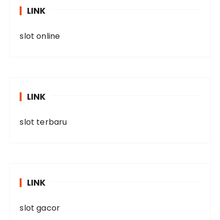
LINK
slot online
LINK
slot terbaru
LINK
slot gacor