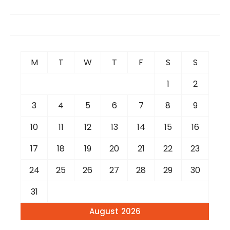
a
r
c
h
f
M
T
W
T
F
S
S
o
r
1
2
:
3
4
5
6
7
8
9
10
11
12
13
14
15
16
17
18
19
20
21
22
23
24
25
26
27
28
29
30
31
August 2026