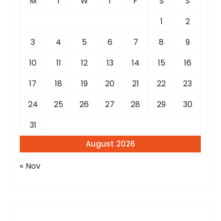
M
T
W
T
F
S
S
o
r
1
2
:
3
4
5
6
7
8
9
10
11
12
13
14
15
16
17
18
19
20
21
22
23
24
25
26
27
28
29
30
31
August 2026
« Nov