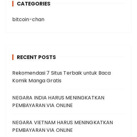
CATEGORIES
bitcoin-chan
RECENT POSTS
Rekomendasi 7 Situs Terbaik untuk Baca
Komik Manga Gratis
NEGARA INDIA HARUS MENINGKATKAN
PEMBAYARAN VIA ONLINE
NEGARA VIETNAM HARUS MENINGKATKAN
PEMBAYARAN VIA ONLINE