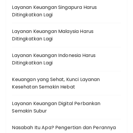
Layanan Keuangan Singapura Harus
Ditingkatkan Lagi
Layanan Keuangan Malaysia Harus
Ditingkatkan Lagi
Layanan Keuangan Indonesia Harus
Ditingkatkan Lagi
Keuangan yang Sehat, Kunci Layanan
Kesehatan Semakin Hebat
Layanan Keuangan Digital Perbankan
Semakin Subur
Nasabah Itu Apa? Pengertian dan Perannya