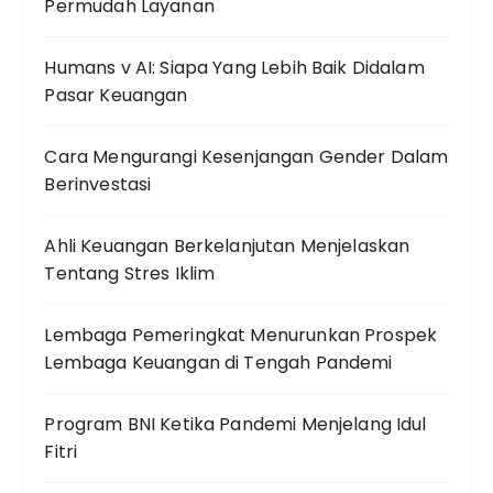
Permudah Layanan
Humans v AI: Siapa Yang Lebih Baik Didalam
Pasar Keuangan
Cara Mengurangi Kesenjangan Gender Dalam
Berinvestasi
Ahli Keuangan Berkelanjutan Menjelaskan
Tentang Stres Iklim
Lembaga Pemeringkat Menurunkan Prospek
Lembaga Keuangan di Tengah Pandemi
Program BNI Ketika Pandemi Menjelang Idul
Fitri