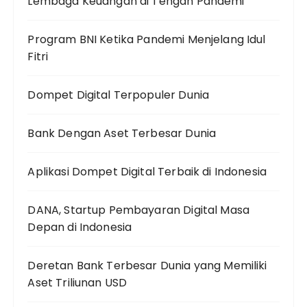
Lembaga Keuangan di Tengah Pandemi
Program BNI Ketika Pandemi Menjelang Idul
Fitri
Dompet Digital Terpopuler Dunia
Bank Dengan Aset Terbesar Dunia
Aplikasi Dompet Digital Terbaik di Indonesia
DANA, Startup Pembayaran Digital Masa
Depan di Indonesia
Deretan Bank Terbesar Dunia yang Memiliki
Aset Triliunan USD