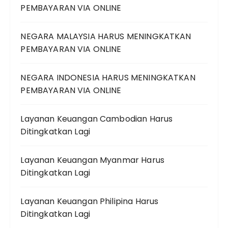
PEMBAYARAN VIA ONLINE
NEGARA MALAYSIA HARUS MENINGKATKAN
PEMBAYARAN VIA ONLINE
NEGARA INDONESIA HARUS MENINGKATKAN
PEMBAYARAN VIA ONLINE
Layanan Keuangan Cambodian Harus
Ditingkatkan Lagi
Layanan Keuangan Myanmar Harus
Ditingkatkan Lagi
Layanan Keuangan Philipina Harus
Ditingkatkan Lagi