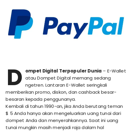
D
ompet Digital Terpopuler Dunia
– E-Wallet
atau Dompet Digital memang sedang
ngetren. Lantaran E-Wallet seringkali
memberikan promo, diskon, dan cashback besar-
besaran kepada penggunanya.
Kembali di tahun 1990-an, jika Anda berutang teman
$ 5 Anda hanya akan mengeluarkan uang tunai dari
dompet Anda dan menyerahkannya. Saat ini uang
tunai mungkin masih menjadi raja dalam hal