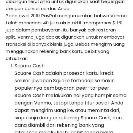
dibangun terutama untuk digunakan saat bepergian
dengan ponsel cerdas Anda.
Pada awal 2019 PayPal mengumumkan bahwa Venmo
telah mencapai 40 juta akun aktif, memproses $ 161
juta dalam pembayaran. Itu banyak cek restoran
split. Venmo juga dapat digunakan untuk membayar
transaksi di banyak bisnis juga. Bebas mengirim uang
menggunakan rekening bank kartu debit yang
ditautkan.
Square Cash
Square Cash adalah prosesor kartu kredit
seluler jawaban Square terhadap semakin
populernya pembayaran peer-to-peer.
Square Cash melakukan hal yang hampir sama
dengan Venmo, tetapi tanpa fitur sosial. Anda
dapat mengirim uang ke, atau meminta dari,
siapa saja dengan rekening Square Cash, dan
dana diambil dari rekening bank yang
ditautkan melalui kartu debit tanpa biaya.