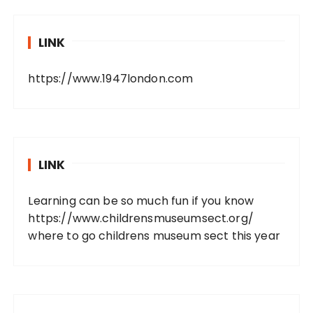
LINK
https://www.1947london.com
LINK
Learning can be so much fun if you know
https://www.childrensmuseumsect.org/
where to go childrens museum sect this year