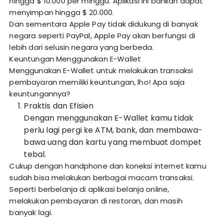
hingga $ 10.000 per minggu. Aplikasi ini bahkan dapat
menyimpan hingga $ 20.000.
Dan sementara Apple Pay tidak didukung di banyak
negara seperti PayPal, Apple Pay akan berfungsi di
lebih dari selusin negara yang berbeda.
Keuntungan Menggunakan E-Wallet
Menggunakan E-Wallet untuk melakukan transaksi
pembayaran memiliki keuntungan, lho! Apa saja
keuntungannya?
Praktis dan Efisien
Dengan menggunakan E-Wallet kamu tidak
perlu lagi pergi ke ATM, bank, dan membawa-
bawa uang dan kartu yang membuat dompet
tebal.
Cukup dengan handphone dan koneksi internet kamu
sudah bisa melakukan berbagai macam transaksi.
Seperti berbelanja di aplikasi belanja online,
melakukan pembayaran di restoran, dan masih
banyak lagi.