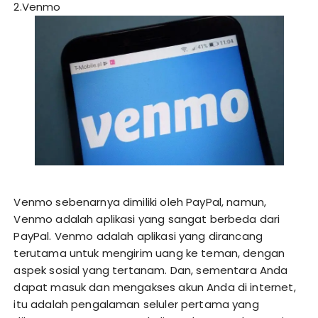
2.Venmo
Venmo sebenarnya dimiliki oleh PayPal, namun,
Venmo adalah aplikasi yang sangat berbeda dari
PayPal. Venmo adalah aplikasi yang dirancang
terutama untuk mengirim uang ke teman, dengan
aspek sosial yang tertanam. Dan, sementara Anda
dapat masuk dan mengakses akun Anda di internet,
itu adalah pengalaman seluler pertama yang