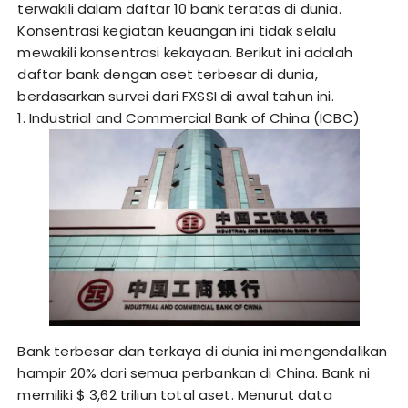
terwakili dalam daftar 10 bank teratas di dunia.
Konsentrasi kegiatan keuangan ini tidak selalu
mewakili konsentrasi kekayaan. Berikut ini adalah
daftar bank dengan aset terbesar di dunia,
berdasarkan survei dari FXSSI di awal tahun ini.
1. Industrial and Commercial Bank of China (ICBC)
Bank terbesar dan terkaya di dunia ini mengendalikan
hampir 20% dari semua perbankan di China. Bank ni
memiliki $ 3,62 triliun total aset. Menurut data