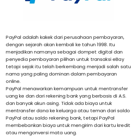
PayPal adalah kakek dari perusahaan pembayaran,
dengan sejarah akan kembali ke tahun 1998. Itu
menjadikan namanya sebagai dompet digital dan
penyedia pembayaran pilihan untuk transaksi eBay
tetapi sejak itu telah berkembang menjadi salah satu
nama yang paling dominan dalam pembayaran
online.
PayPal menawarkan kemampuan untuk mentransfer
uang ke dan dari rekening bank yang berbasis di A.S.
dan banyak akun asing. Tidak ada biaya untuk
mentransfer dana ke keluarga atau teman dari saldo
PayPal atau saldo rekening bank, tetapi PayPal
membebankan biaya untuk mengirim dari kartu kredit
atau mengonversi mata uang.