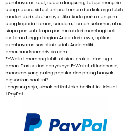
pembayaran kecil, secara langsung, tetapi mengirim
uang secara virtual antara teman dan keluarga lebih
mudah dari sebelumnya. Jika Anda perlu mengirim
uang kepada teman, saudara, teman sekamar, atau
siapa pun untuk apa pun mulai dari membagi cek
restoran hingga bagian Anda dari sewa, aplikasi
pembayaran sosial ini sudah Anda miliki.
americandreamdrivein.com
E-Wallet memang lebih efisien, praktis, dan juga
aman. Dari sekian banyaknya E-Wallet di Indonesia,
manakah yang paling populer dan paling banyak
digunakan saat ini?
Langsung saja, simak artikel Jaka berikut ini:
idnslot
1.PayPal