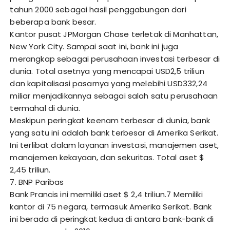
tahun 2000 sebagai hasil penggabungan dari
beberapa bank besar.
Kantor pusat JPMorgan Chase terletak di Manhattan,
New York City. Sampai saat ini, bank ini juga
merangkap sebagai perusahaan investasi terbesar di
dunia. Total asetnya yang mencapai USD2,5 triliun
dan kapitalisasi pasarnya yang melebihi USD332,24
miliar menjadikannya sebagai salah satu perusahaan
termahal di dunia.
Meskipun peringkat keenam terbesar di dunia, bank
yang satu ini adalah bank terbesar di Amerika Serikat.
Ini terlibat dalam layanan investasi, manajemen aset,
manajemen kekayaan, dan sekuritas. Total aset $
2,45 triliun.
7. BNP Paribas
Bank Prancis ini memiliki aset $ 2,4 triliun.7 Memiliki
kantor di 75 negara, termasuk Amerika Serikat. Bank
ini berada di peringkat kedua di antara bank-bank di