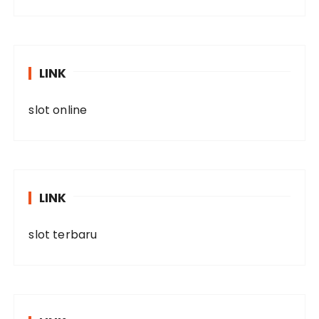
LINK
slot online
LINK
slot terbaru