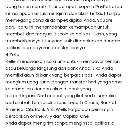
Uang tunai memiliki fitur dompet, seperti PayPal, atau
kemampuan untuk mengirim dari akun tertaut tanpa
memegang dana di dompet digital Anda. Square
baru-baru ini menambahkan kemampuan untuk
membeli dan menjual Bitcoin ke aplikasi Cash, yang
memberikannya fitur yang unik dibandingkan dengan
aplikasi pembayaran populer lainnya.
4.Zelle
Zelle menawarkan cara unik untuk membayar teman
atau keluarga langsung dari bank Anda. Jika Anda
memiliki akun di bank yang berpartisipasi, Anda dapat
mengirim uang tunai dengan transfer hari yang sama
ke orang lain dengan akun di bank yang
berpartisipasi. Daftar bank yang ikut serta semakin
bertambah termasuk titans seperti Chase, Bank of
America, Citi, Bank A.S., Wells Fargo dan pemimpin
perbankan online, Ally dan Capital One.
Anda dapat mengirim tanpa menginstal aplikasi di