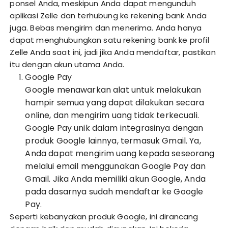
ponsel Anda, meskipun Anda dapat mengunduh
aplikasi Zelle dan terhubung ke rekening bank Anda
juga. Bebas mengirim dan menerima. Anda hanya
dapat menghubungkan satu rekening bank ke profil
Zelle Anda saat ini, jadi jika Anda mendaftar, pastikan
itu dengan akun utama Anda.
Google Pay
Google menawarkan alat untuk melakukan
hampir semua yang dapat dilakukan secara
online, dan mengirim uang tidak terkecuali.
Google Pay unik dalam integrasinya dengan
produk Google lainnya, termasuk Gmail. Ya,
Anda dapat mengirim uang kepada seseorang
melalui email menggunakan Google Pay dan
Gmail. Jika Anda memiliki akun Google, Anda
pada dasarnya sudah mendaftar ke Google
Pay.
Seperti kebanyakan produk Google, ini dirancang