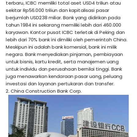
terbaru, ICBC memiliki total aset USD4 triliun atau
sekitar Rp56.000 triliun dan kapitalisasi pasar
berjumlah USD238 miliar. Bank yang didirikan pada
tahun 1984 ini sekarang memiliki lebih dari 460.000
karyawan. Kantor pusat ICBC terletak di Peking dan
lebih dari 70% bank ini dimiliki oleh pemerintah China.
Meskipun ini adalah bank komersial, bank ini milik
negara. Bank menyediakan pinjaman, pembiayaan
untuk bisnis, kartu kredit, serta manajemen uang
untuk individu dan perusahaan bernilai tinggi. Bank
juga menawarkan kendaraan pasar uang, peluang
investasi dan layanan pertukaran dan transfer.
2. China Construction Bank Corp.