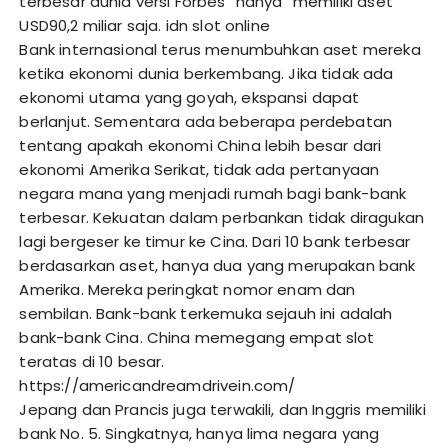
terbesar dunia versi Forbes “hanya” memiliki aset
USD90,2 miliar saja.
idn slot online
Bank internasional terus menumbuhkan aset mereka
ketika ekonomi dunia berkembang. Jika tidak ada
ekonomi utama yang goyah, ekspansi dapat
berlanjut. Sementara ada beberapa perdebatan
tentang apakah ekonomi China lebih besar dari
ekonomi Amerika Serikat, tidak ada pertanyaan
negara mana yang menjadi rumah bagi bank-bank
terbesar. Kekuatan dalam perbankan tidak diragukan
lagi bergeser ke timur ke Cina. Dari 10 bank terbesar
berdasarkan aset, hanya dua yang merupakan bank
Amerika. Mereka peringkat nomor enam dan
sembilan. Bank-bank terkemuka sejauh ini adalah
bank-bank Cina. China memegang empat slot
teratas di 10 besar.
https://americandreamdrivein.com/
Jepang dan Prancis juga terwakili, dan Inggris memiliki
bank No. 5. Singkatnya, hanya lima negara yang