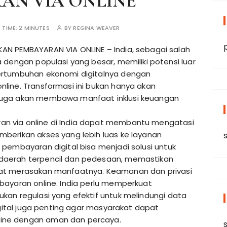
AN VIA ONLINE
 TIME:
2 MINUTES
BY
REGINA WEAVER
KAN PEMBAYARAN VIA ONLINE
– India, sebagai salah
 dengan populasi yang besar, memiliki potensi luar
ertumbuhan ekonomi digitalnya dengan
line. Transformasi ini bukan hanya akan
juga akan membawa manfaat inklusi keuangan
n via online di India dapat membantu mengatasi
berikan akses yang lebih luas ke layanan
s
pembayaran digital bisa menjadi solusi untuk
daerah terpencil dan pedesaan, memastikan
pat merasakan manfaatnya. Keamanan dan privasi
bayaran online. India perlu memperkuat
kan regulasi yang efektif untuk melindungi data
igital juga penting agar masyarakat dapat
ine dengan aman dan percaya.
s