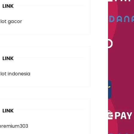
LINK
slot gacor
LINK
slot indonesia
LINK
premium303