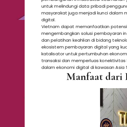
untuk melindungi data pribadi pengguna.
masyarakat juga menjadi kunci dala
digital.
Vietnam dapat memanfaatkan potensi
mengembangkan solusi pembayaran inova
dan pelatihan keahlian di bidang tekno
ekosistem pembayaran digital yang kua
katalisator untuk pertumbuhan ekonomi 
transaksi dan memperluas konektivitas
dalam ekonomi digital di kawasan Asia
Manfaat dari