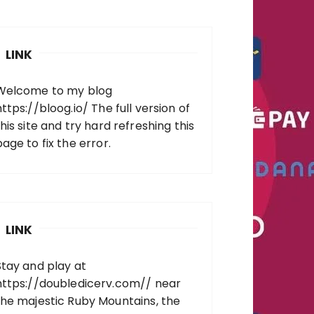
LINK
Welcome to my blog
https://bloog.io/
The full version of
his site and try hard refreshing this
page to fix the error.
LINK
Stay and play at
https://doubledicerv.com//
near
the majestic Ruby Mountains, the