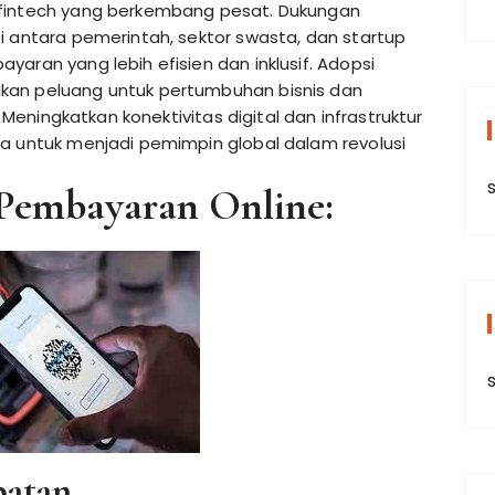
 fintech yang berkembang pesat. Dukungan
i antara pemerintah, sektor swasta, dan startup
aran yang lebih efisien dan inklusif. Adopsi
kan peluang untuk pertumbuhan bisnis dan
. Meningkatkan konektivitas digital dan infrastruktur
ia untuk menjadi pemimpin global dalam revolusi
s
 Pembayaran Online:
patan