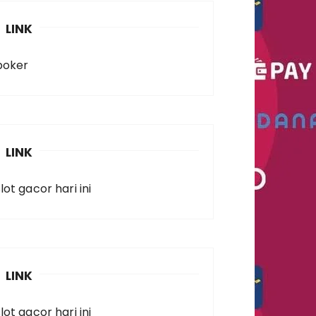
LINK
poker
LINK
lot gacor hari ini
LINK
lot gacor hari ini