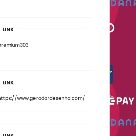
LINK
premium303
LINK
https://www.geradordesenha.com/
LINK