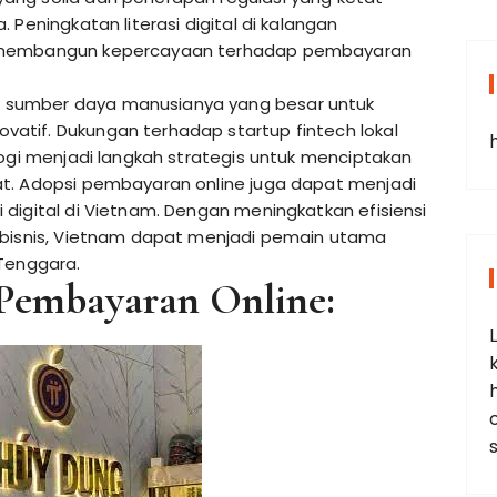
 Peningkatan literasi digital di kalangan
m membangun kepercayaan terhadap pembayaran
 sumber daya manusianya yang besar untuk
tif. Dukungan terhadap startup fintech lokal
logi menjadi langkah strategis untuk menciptakan
t. Adopsi pembayaran online juga dapat menjadi
digital di Vietnam. Dengan meningkatkan efisiensi
 bisnis, Vietnam dapat menjadi pemain utama
 Tenggara.
 Pembayaran Online: