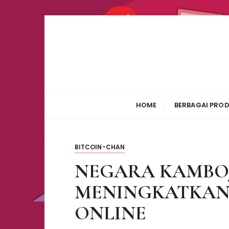
S
k
i
p
t
o
c
HOME
BERBAGAI PRO
o
n
t
BITCOIN-CHAN
e
n
NEGARA KAMBO
t
MENINGKATKAN
ONLINE