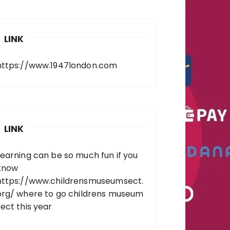
LINK
https://www.1947london.com
LINK
Learning can be so much fun if you
know
https://www.childrensmuseumsect.
org/
where to go childrens museum
sect this year