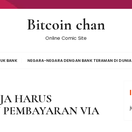
Bitcoin chan
Online Comic Site
DUK BANK
NEGARA-NEGARA DENGAN BANK TERAMAN DI DUNIA
JA HARUS
 PEMBAYARAN VIA
j