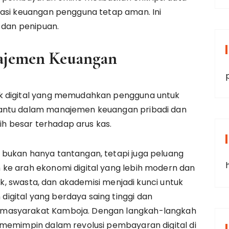
masi keuangan pengguna tetap aman. Ini
s dan penipuan.
najemen Keuangan
k digital yang memudahkan pengguna untuk
antu dalam manajemen keuangan pribadi dan
bih besar terhadap arus kas.
bukan hanya tantangan, tetapi juga peluang
ke arah ekonomi digital yang lebih modern dan
lik, swasta, dan akademisi menjadi kunci untuk
gital yang berdaya saing tinggi dan
masyarakat Kamboja. Dengan langkah-langkah
 memimpin dalam revolusi pembayaran digital di