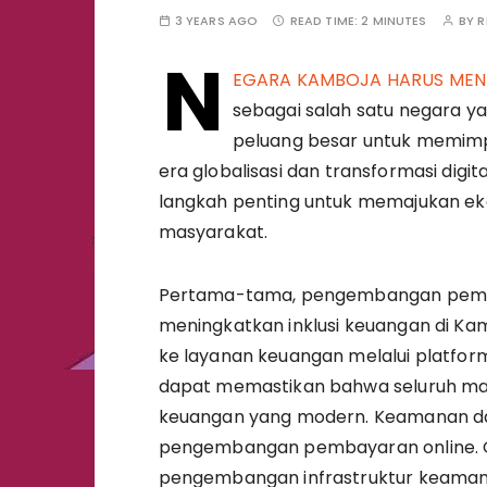
3 YEARS AGO
READ TIME:
2 MINUTES
BY
R
N
EGARA KAMBOJA HARUS MEN
sebagai salah satu negara ya
peluang besar untuk memimp
era globalisasi dan transformasi dig
langkah penting untuk memajukan e
masyarakat.
Pertama-tama, pengembangan pemb
meningkatkan inklusi keuangan di K
ke layanan keuangan melalui platform
dapat memastikan bahwa seluruh mas
keuangan yang modern. Keamanan dan
pengembangan pembayaran online. Ol
pengembangan infrastruktur keamana