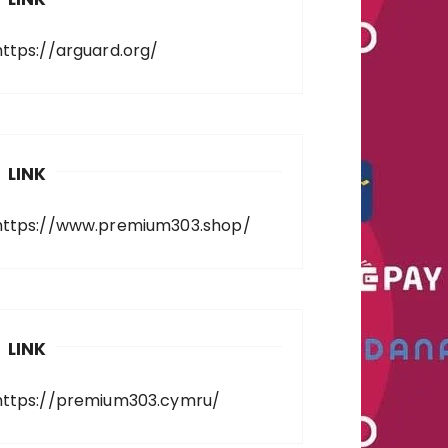
https://arguard.org/
LINK
https://www.premium303.shop/
LINK
https://premium303.cymru/