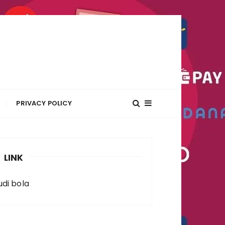
PRIVACY POLICY
LINK
udi bola