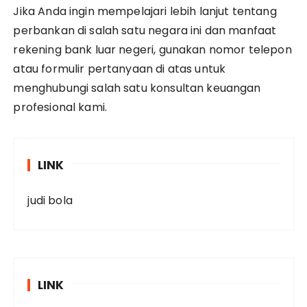
Jika Anda ingin mempelajari lebih lanjut tentang
perbankan di salah satu negara ini dan manfaat
rekening bank luar negeri, gunakan nomor telepon
atau formulir pertanyaan di atas untuk
menghubungi salah satu konsultan keuangan
profesional kami.
LINK
judi bola
LINK