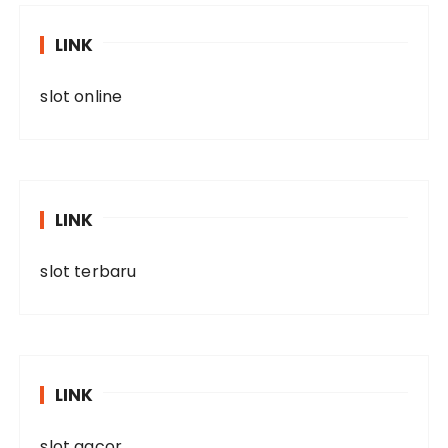
LINK
slot online
LINK
slot terbaru
LINK
slot gacor