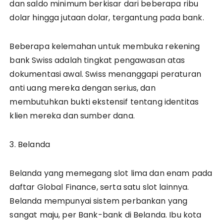
dan saldo minimum berkisar dari beberapa ribu
dolar hingga jutaan dolar, tergantung pada bank.
Beberapa kelemahan untuk membuka rekening
bank Swiss adalah tingkat pengawasan atas
dokumentasi awal. Swiss menanggapi peraturan
anti uang mereka dengan serius, dan
membutuhkan bukti ekstensif tentang identitas
klien mereka dan sumber dana.
3. Belanda
Belanda yang memegang slot lima dan enam pada
daftar Global Finance, serta satu slot lainnya.
Belanda mempunyai sistem perbankan yang
sangat maju, per Bank-bank di Belanda. Ibu kota