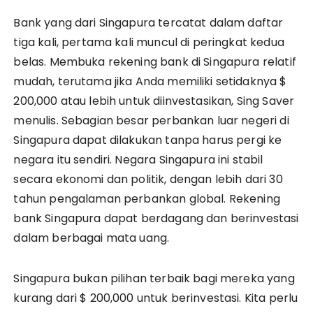
Bank yang dari Singapura tercatat dalam daftar
tiga kali, pertama kali muncul di peringkat kedua
belas. Membuka rekening bank di Singapura relatif
mudah, terutama jika Anda memiliki setidaknya $
200,000 atau lebih untuk diinvestasikan, Sing Saver
menulis. Sebagian besar perbankan luar negeri di
Singapura dapat dilakukan tanpa harus pergi ke
negara itu sendiri. Negara Singapura ini stabil
secara ekonomi dan politik, dengan lebih dari 30
tahun pengalaman perbankan global. Rekening
bank Singapura dapat berdagang dan berinvestasi
dalam berbagai mata uang.
Singapura bukan pilihan terbaik bagi mereka yang
kurang dari $ 200,000 untuk berinvestasi. Kita perlu