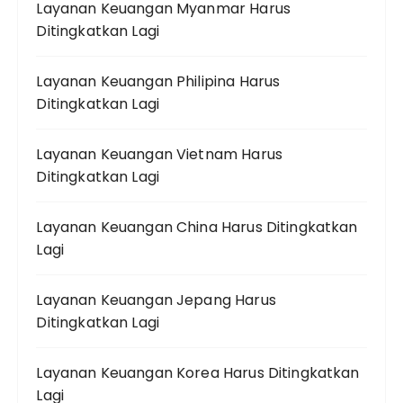
Layanan Keuangan Myanmar Harus
Ditingkatkan Lagi
Layanan Keuangan Philipina Harus
Ditingkatkan Lagi
Layanan Keuangan Vietnam Harus
Ditingkatkan Lagi
Layanan Keuangan China Harus Ditingkatkan
Lagi
Layanan Keuangan Jepang Harus
Ditingkatkan Lagi
Layanan Keuangan Korea Harus Ditingkatkan
Lagi