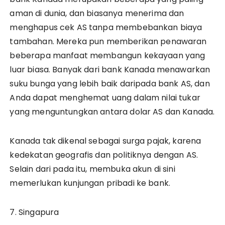
aman di dunia, dan biasanya menerima dan
menghapus cek AS tanpa membebankan biaya
tambahan. Mereka pun memberikan penawaran
beberapa manfaat membangun kekayaan yang
luar biasa. Banyak dari bank Kanada menawarkan
suku bunga yang lebih baik daripada bank AS, dan
Anda dapat menghemat uang dalam nilai tukar
yang menguntungkan antara dolar AS dan Kanada.
Kanada tak dikenal sebagai surga pajak, karena
kedekatan geografis dan politiknya dengan AS.
Selain dari pada itu, membuka akun di sini
memerlukan kunjungan pribadi ke bank.
7. Singapura