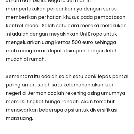
umum dan bisnis. Negara Jerman ini
memperlakukan perbankannya dengan serius,
memberikan perhatian khusus pada pembatasan
kontrol modal. Salah satu cara mereka melakukan
ini adalah dengan meyakinkan Uni Eropa untuk
mengeluarkan uang kertas 500 euro sehingga
mata uang keras dapat disimpan dengan lebih
mudah di rumah.
Sementara itu adalah salah satu bank lepas pantai
paling aman, salah satu kelemahan akun luar
negeri di Jerman adalah rekening asing umumnya
memiliki tingkat bunga rendah. Akun tersebut
menawarkan beberapa opsi untuk diversifikasi
mata uang.