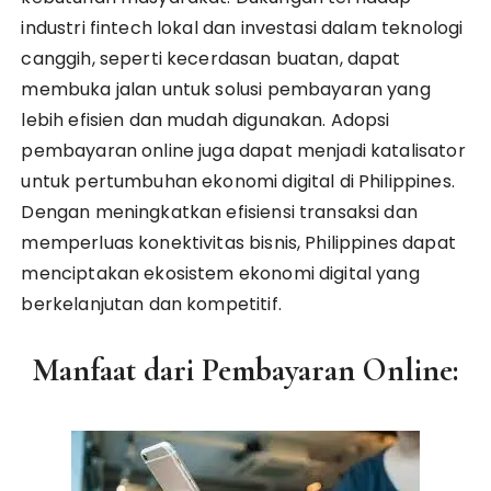
industri fintech lokal dan investasi dalam teknologi
canggih, seperti kecerdasan buatan, dapat
membuka jalan untuk solusi pembayaran yang
lebih efisien dan mudah digunakan. Adopsi
pembayaran online juga dapat menjadi katalisator
untuk pertumbuhan ekonomi digital di Philippines.
Dengan meningkatkan efisiensi transaksi dan
memperluas konektivitas bisnis, Philippines dapat
menciptakan ekosistem ekonomi digital yang
berkelanjutan dan kompetitif.
Manfaat dari Pembayaran Online: