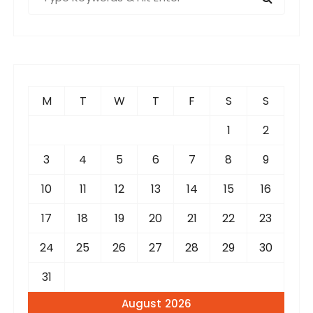
e
a
r
c
h
f
M
T
W
T
F
S
S
o
r
1
2
:
3
4
5
6
7
8
9
10
11
12
13
14
15
16
17
18
19
20
21
22
23
24
25
26
27
28
29
30
31
August 2026