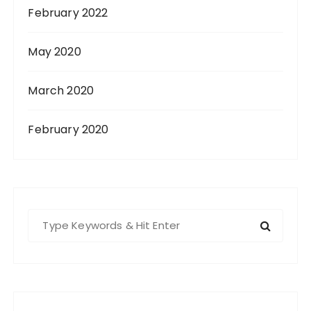
February 2022
May 2020
March 2020
February 2020
S
e
a
r
c
h