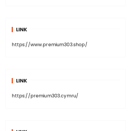
LINK
https://www.premium303.shop/
LINK
https://premium303.cymru/