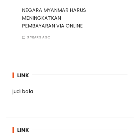
NEGARA MYANMAR HARUS
MENINGKATKAN
PEMBAYARAN VIA ONLINE
3 YEARS AGO
LINK
judi bola
LINK