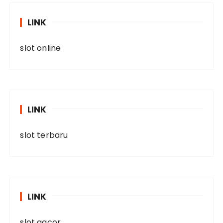
LINK
slot online
LINK
slot terbaru
LINK
slot gacor