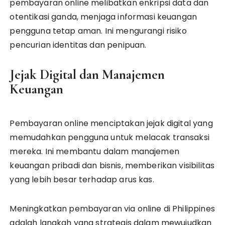
pembayaran online melibatkan enkripsi data dan
otentikasi ganda, menjaga informasi keuangan
pengguna tetap aman. Ini mengurangi risiko
pencurian identitas dan penipuan.
Jejak Digital dan Manajemen
Keuangan
Pembayaran online menciptakan jejak digital yang
memudahkan pengguna untuk melacak transaksi
mereka. Ini membantu dalam manajemen
keuangan pribadi dan bisnis, memberikan visibilitas
yang lebih besar terhadap arus kas.
Meningkatkan pembayaran via online di Philippines
adalah langkah yang strategis dalam mewujudkan