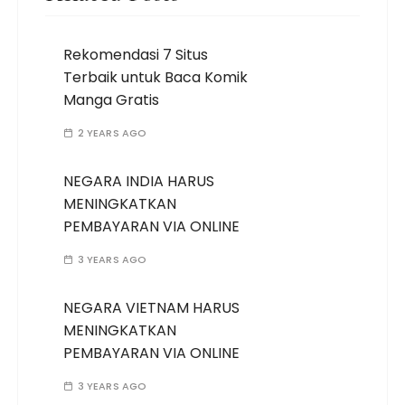
Rekomendasi 7 Situs
Terbaik untuk Baca Komik
Manga Gratis
2 YEARS AGO
NEGARA INDIA HARUS
MENINGKATKAN
PEMBAYARAN VIA ONLINE
3 YEARS AGO
NEGARA VIETNAM HARUS
MENINGKATKAN
PEMBAYARAN VIA ONLINE
3 YEARS AGO