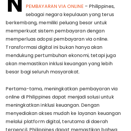
N
PEMBAYARAN VIA ONLINE
– Philippines,
sebagai negara kepulauan yang terus
berkembang, memiliki peluang besar untuk
memperkuat sistem pembayaran dengan
memperluas adopsi pembayaran via online.
Transformasi digital ini bukan hanya akan
mendukung pertumbuhan ekonomi, tetapi juga
akan memastikan inklusi keuangan yang lebih
besar bagi seluruh masyarakat.
Pertama-tama, meningkatkan pembayaran via
online di Philippines dapat menjadi solusi untuk
meningkatkan inklusi keuangan. Dengan
menyediakan akses mudah ke layanan keuangan
melalui platform digital, terutama di daerah
terpencil, Philippines dapat memastikan bahwa