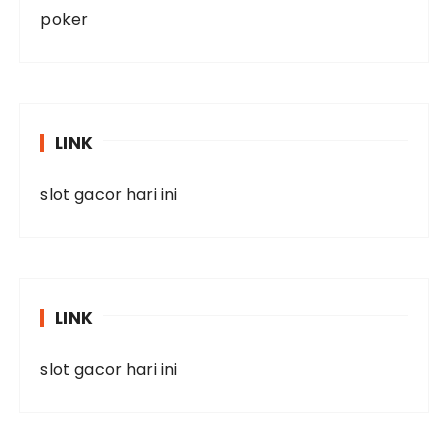
poker
LINK
slot gacor hari ini
LINK
slot gacor hari ini