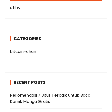
« Nov
CATEGORIES
bitcoin-chan
RECENT POSTS
Rekomendasi 7 Situs Terbaik untuk Baca
Komik Manga Gratis