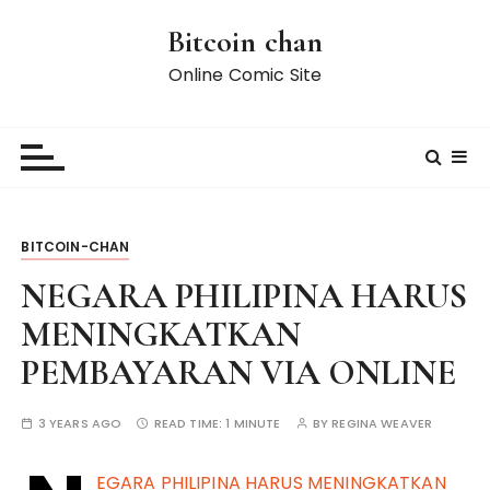
S
Bitcoin chan
k
i
Online Comic Site
p
t
o
c
o
n
BITCOIN-CHAN
t
e
NEGARA PHILIPINA HARUS
n
MENINGKATKAN
t
PEMBAYARAN VIA ONLINE
3 YEARS AGO
READ TIME:
1 MINUTE
BY
REGINA WEAVER
EGARA PHILIPINA HARUS MENINGKATKAN