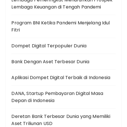
Lembaga Keuangan di Tengah Pandemi
Program BNI Ketika Pandemi Menjelang Idul
Fitri
Dompet Digital Terpopuler Dunia
Bank Dengan Aset Terbesar Dunia
Aplikasi Dompet Digital Terbaik di Indonesia
DANA, Startup Pembayaran Digital Masa
Depan di Indonesia
Deretan Bank Terbesar Dunia yang Memiliki
Aset Triliunan USD