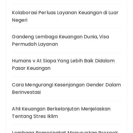
Kolaborasi Perluas Layanan Keuangan di Luar
Negeri
Gandeng Lembaga Keuangan Dunia, Visa
Permudah Layanan
Humans v AI: Siapa Yang Lebih Baik Didalam
Pasar Keuangan
Cara Mengurangi Kesenjangan Gender Dalam
Berinvestasi
Ahli Keuangan Berkelanjutan Menjelaskan
Tentang Stres Iklim
Lembaga Pemeringkat Menurunkan Prospek