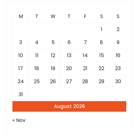
h
f
M
T
W
T
F
S
S
o
r
1
2
:
3
4
5
6
7
8
9
10
11
12
13
14
15
16
17
18
19
20
21
22
23
24
25
26
27
28
29
30
31
August 2026
« Nov