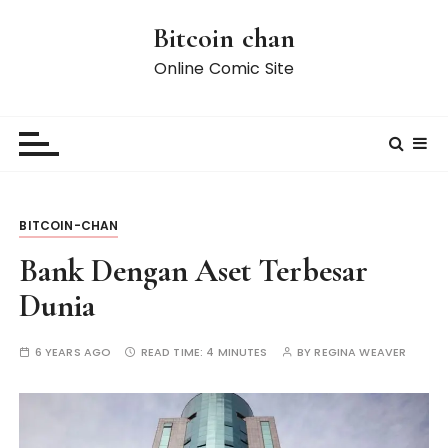
S
Bitcoin chan
k
i
Online Comic Site
p
t
o
c
o
n
BITCOIN-CHAN
t
e
Bank Dengan Aset Terbesar
n
Dunia
t
6 YEARS AGO
READ TIME:
4 MINUTES
BY
REGINA WEAVER