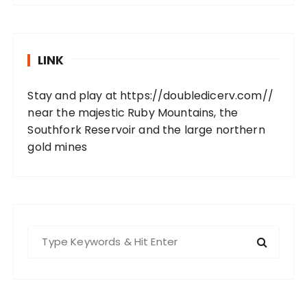
LINK
Stay and play at
https://doubledicerv.com//
near the majestic Ruby Mountains, the
Southfork Reservoir and the large northern
gold mines
S
e
a
r
c