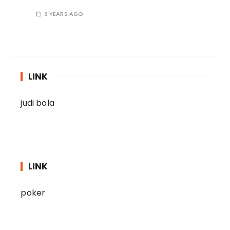
3 YEARS AGO
LINK
judi bola
LINK
poker