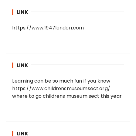
LINK
https://www.1947london.com
LINK
Learning can be so much fun if you know
https://www.childrensmuseumsect.org/
where to go childrens museum sect this year
LINK