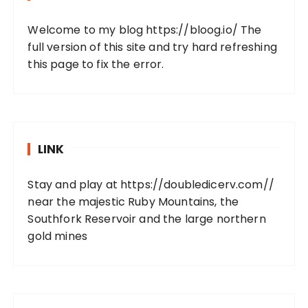
Welcome to my blog
https://bloog.io/
The
full version of this site and try hard refreshing
this page to fix the error.
LINK
Stay and play at
https://doubledicerv.com//
near the majestic Ruby Mountains, the
Southfork Reservoir and the large northern
gold mines