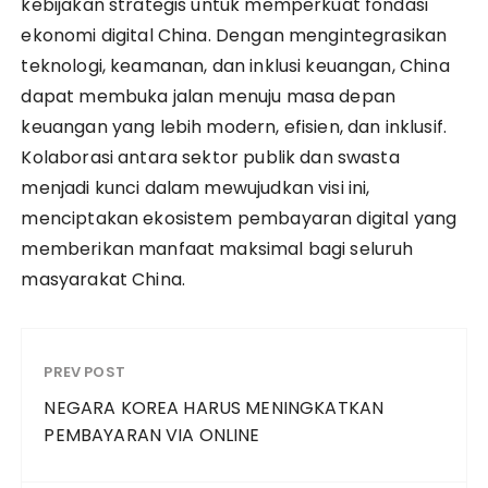
kebijakan strategis untuk memperkuat fondasi
ekonomi digital China. Dengan mengintegrasikan
teknologi, keamanan, dan inklusi keuangan, China
dapat membuka jalan menuju masa depan
keuangan yang lebih modern, efisien, dan inklusif.
Kolaborasi antara sektor publik dan swasta
menjadi kunci dalam mewujudkan visi ini,
menciptakan ekosistem pembayaran digital yang
memberikan manfaat maksimal bagi seluruh
masyarakat China.
PREV POST
NEGARA KOREA HARUS MENINGKATKAN
PEMBAYARAN VIA ONLINE