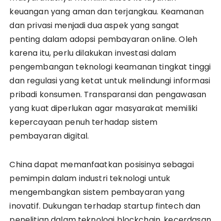
keuangan yang aman dan terjangkau. Keamanan
dan privasi menjadi dua aspek yang sangat
penting dalam adopsi pembayaran online. Oleh
karena itu, perlu dilakukan investasi dalam
pengembangan teknologi keamanan tingkat tinggi
dan regulasi yang ketat untuk melindungi informasi
pribadi konsumen. Transparansi dan pengawasan
yang kuat diperlukan agar masyarakat memiliki
kepercayaan penuh terhadap sistem
pembayaran digital.
China dapat memanfaatkan posisinya sebagai
pemimpin dalam industri teknologi untuk
mengembangkan sistem pembayaran yang
inovatif. Dukungan terhadap startup fintech dan
penelitian dalam teknologi blockchain, kecerdasan