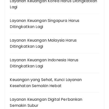
Layanan Keuangan Korea Harus Ditingkatkan
Lagi
Layanan Keuangan Singapura Harus
Ditingkatkan Lagi
Layanan Keuangan Malaysia Harus
Ditingkatkan Lagi
Layanan Keuangan Indonesia Harus
Ditingkatkan Lagi
Keuangan yang Sehat, Kunci Layanan
Kesehatan Semakin Hebat
Layanan Keuangan Digital Perbankan
Semakin Subur