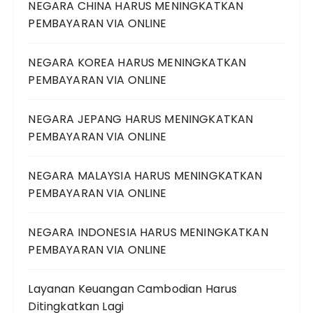
NEGARA CHINA HARUS MENINGKATKAN
PEMBAYARAN VIA ONLINE
NEGARA KOREA HARUS MENINGKATKAN
PEMBAYARAN VIA ONLINE
NEGARA JEPANG HARUS MENINGKATKAN
PEMBAYARAN VIA ONLINE
NEGARA MALAYSIA HARUS MENINGKATKAN
PEMBAYARAN VIA ONLINE
NEGARA INDONESIA HARUS MENINGKATKAN
PEMBAYARAN VIA ONLINE
Layanan Keuangan Cambodian Harus
Ditingkatkan Lagi