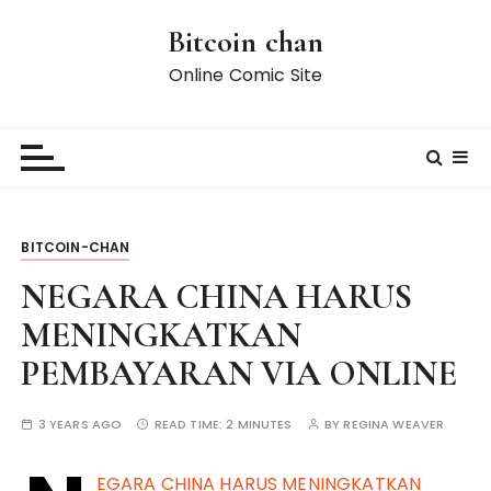
S
Bitcoin chan
k
i
Online Comic Site
p
t
o
c
o
n
BITCOIN-CHAN
t
e
NEGARA CHINA HARUS
n
MENINGKATKAN
t
PEMBAYARAN VIA ONLINE
3 YEARS AGO
READ TIME:
2 MINUTES
BY
REGINA WEAVER
EGARA CHINA HARUS MENINGKATKAN