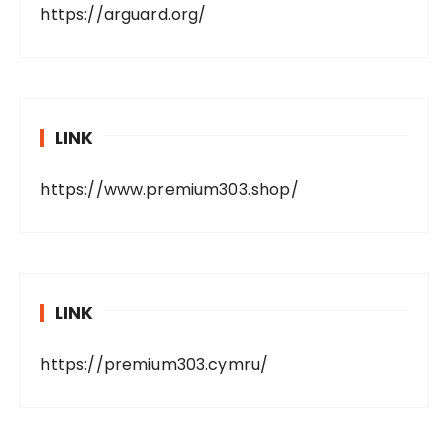
https://arguard.org/
LINK
https://www.premium303.shop/
LINK
https://premium303.cymru/