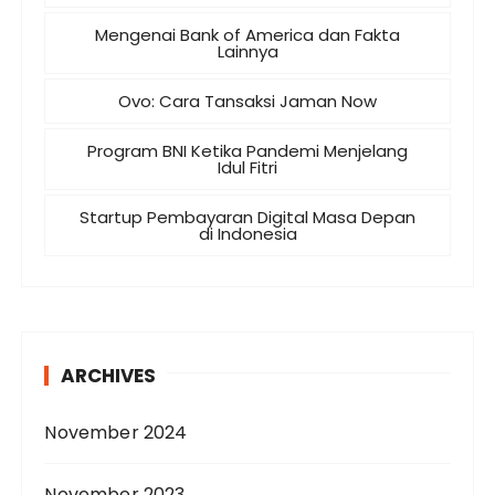
Mengenai Bank of America dan Fakta
Lainnya
Ovo: Cara Tansaksi Jaman Now
Program BNI Ketika Pandemi Menjelang
Idul Fitri
Startup Pembayaran Digital Masa Depan
di Indonesia
ARCHIVES
November 2024
November 2023