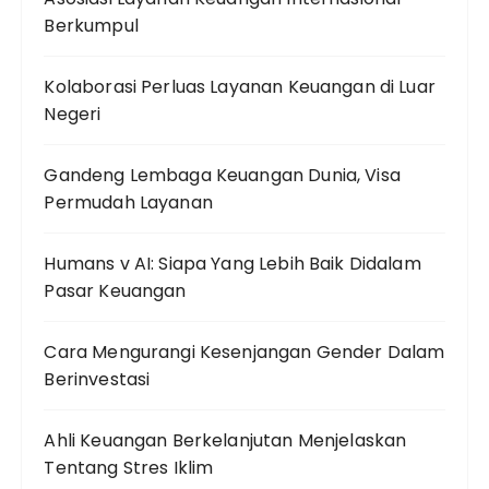
Berkumpul
Kolaborasi Perluas Layanan Keuangan di Luar
Negeri
Gandeng Lembaga Keuangan Dunia, Visa
Permudah Layanan
Humans v AI: Siapa Yang Lebih Baik Didalam
Pasar Keuangan
Cara Mengurangi Kesenjangan Gender Dalam
Berinvestasi
Ahli Keuangan Berkelanjutan Menjelaskan
Tentang Stres Iklim