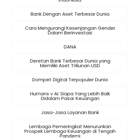
Bank Dengan Aset Terbesar Dunia
Cara Mengurangi Kesenjangan Gender
Dalam Berinvestasi
DANA
Deretan Bank Terbesar Dunia yang
Memiliki Aset Triliunan USD
Dompet Digital Terpopuler Dunia
Humans v AI: Siapa Yang Lebih Baik
Didalam Pasar Keuangan
Jasa-Jasa Layanan Bank
Lembaga Pemeringkat Menurunkan
Prospek Lembaga Keuangan di Tengah
Pandemi