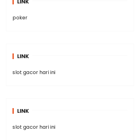
LINK
poker
LINK
slot gacor hari ini
LINK
slot gacor hari ini