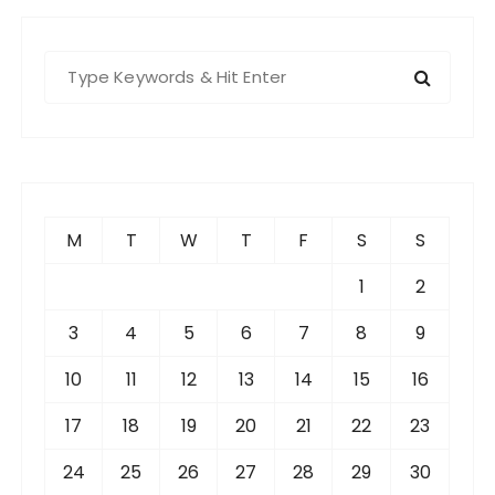
S
e
a
r
c
h
f
M
T
W
T
F
S
S
o
r
1
2
:
3
4
5
6
7
8
9
10
11
12
13
14
15
16
17
18
19
20
21
22
23
24
25
26
27
28
29
30