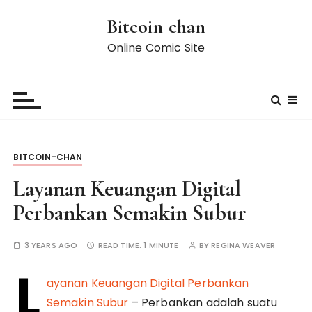
S
Bitcoin chan
k
i
Online Comic Site
p
t
o
c
o
n
BITCOIN-CHAN
t
e
Layanan Keuangan Digital
n
Perbankan Semakin Subur
t
3 YEARS AGO
READ TIME:
1 MINUTE
BY
REGINA WEAVER
L
ayanan Keuangan Digital Perbankan
Semakin Subur
– Perbankan adalah suatu