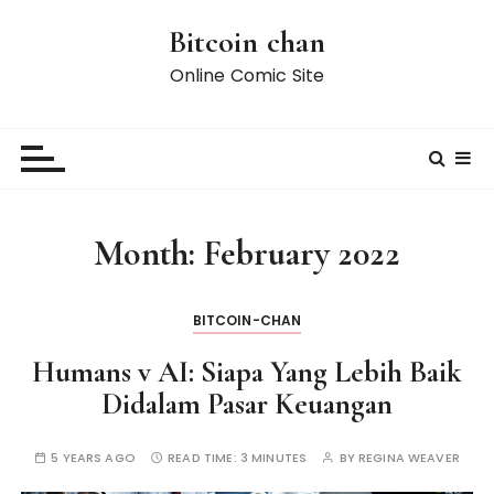
S
Bitcoin chan
k
i
Online Comic Site
p
t
o
c
o
n
Month:
February 2022
t
e
n
BITCOIN-CHAN
t
Humans v AI: Siapa Yang Lebih Baik
Didalam Pasar Keuangan
5 YEARS AGO
READ TIME:
3 MINUTES
BY
REGINA WEAVER