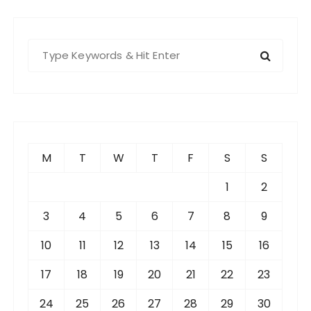
S
e
a
r
c
h
f
M
T
W
T
F
S
S
o
r
1
2
:
3
4
5
6
7
8
9
10
11
12
13
14
15
16
17
18
19
20
21
22
23
24
25
26
27
28
29
30