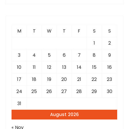
r
c
h
f
M
T
W
T
F
S
S
o
r
1
2
:
3
4
5
6
7
8
9
10
11
12
13
14
15
16
17
18
19
20
21
22
23
24
25
26
27
28
29
30
31
August 2026
« Nov