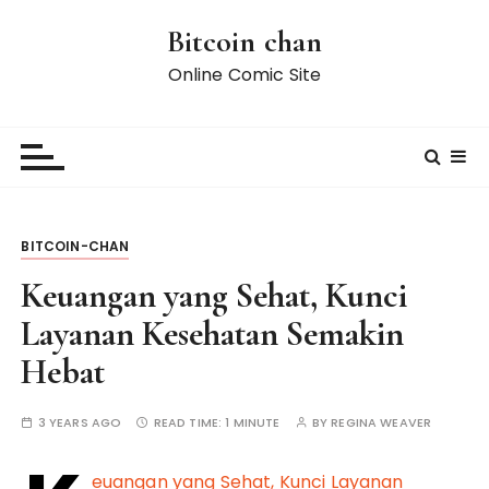
S
Bitcoin chan
k
i
Online Comic Site
p
t
o
c
o
n
BITCOIN-CHAN
t
e
Keuangan yang Sehat, Kunci
n
Layanan Kesehatan Semakin
t
Hebat
3 YEARS AGO
READ TIME:
1 MINUTE
BY
REGINA WEAVER
euangan yang Sehat, Kunci Layanan