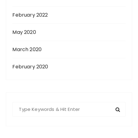
February 2022
May 2020
March 2020
February 2020
S
e
a
r
c