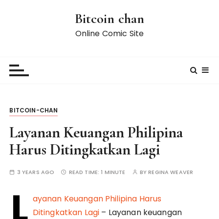
S
Bitcoin chan
k
i
Online Comic Site
p
t
o
c
o
n
BITCOIN-CHAN
t
e
Layanan Keuangan Philipina
n
Harus Ditingkatkan Lagi
t
3 YEARS AGO
READ TIME:
1 MINUTE
BY
REGINA WEAVER
L
ayanan Keuangan Philipina Harus
Ditingkatkan Lagi
– Layanan keuangan