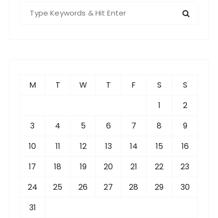
S
e
a
r
c
h
f
M
T
W
T
F
S
S
o
r
1
2
:
3
4
5
6
7
8
9
10
11
12
13
14
15
16
17
18
19
20
21
22
23
24
25
26
27
28
29
30
31