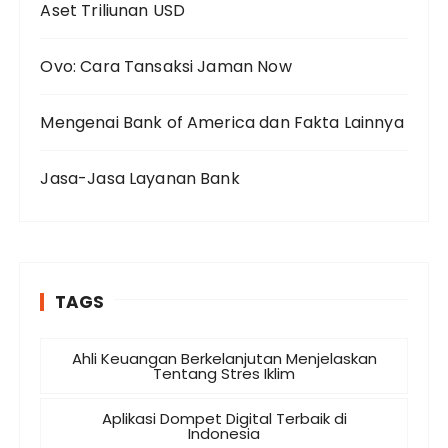
Aset Triliunan USD
Ovo: Cara Tansaksi Jaman Now
Mengenai Bank of America dan Fakta Lainnya
Jasa-Jasa Layanan Bank
TAGS
Ahli Keuangan Berkelanjutan Menjelaskan
Tentang Stres Iklim
Aplikasi Dompet Digital Terbaik di
Indonesia