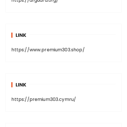
https://arguard.org/
LINK
https://www.premium303.shop/
LINK
https://premium303.cymru/