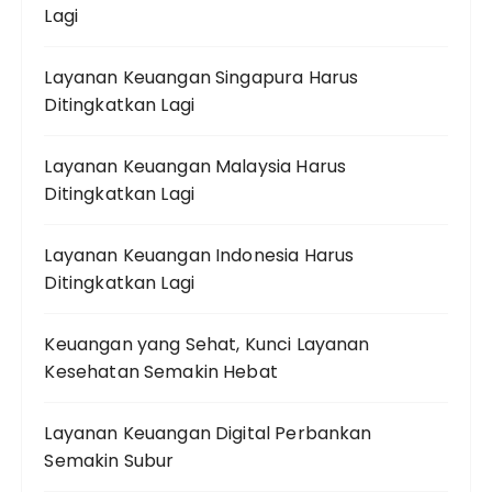
Lagi
Layanan Keuangan Singapura Harus
Ditingkatkan Lagi
Layanan Keuangan Malaysia Harus
Ditingkatkan Lagi
Layanan Keuangan Indonesia Harus
Ditingkatkan Lagi
Keuangan yang Sehat, Kunci Layanan
Kesehatan Semakin Hebat
Layanan Keuangan Digital Perbankan
Semakin Subur