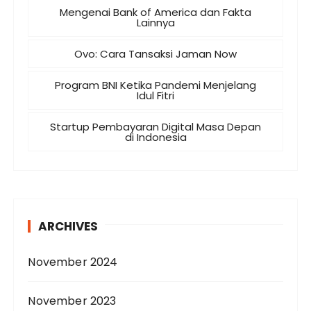
Mengenai Bank of America dan Fakta
Lainnya
Ovo: Cara Tansaksi Jaman Now
Program BNI Ketika Pandemi Menjelang
Idul Fitri
Startup Pembayaran Digital Masa Depan
di Indonesia
ARCHIVES
November 2024
November 2023