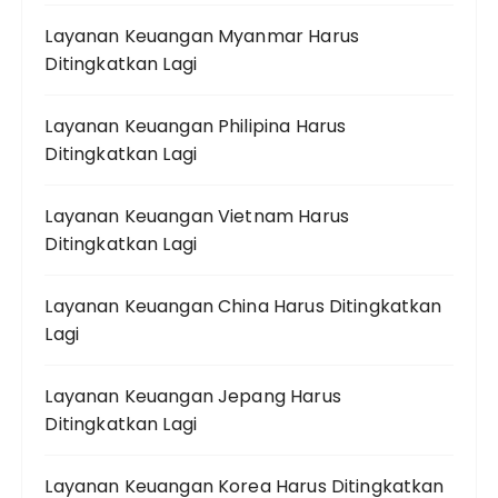
Layanan Keuangan Myanmar Harus
Ditingkatkan Lagi
Layanan Keuangan Philipina Harus
Ditingkatkan Lagi
Layanan Keuangan Vietnam Harus
Ditingkatkan Lagi
Layanan Keuangan China Harus Ditingkatkan
Lagi
Layanan Keuangan Jepang Harus
Ditingkatkan Lagi
Layanan Keuangan Korea Harus Ditingkatkan