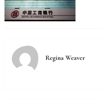
Regina Weaver