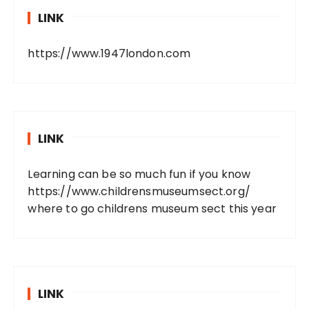
LINK
https://www.1947london.com
LINK
Learning can be so much fun if you know
https://www.childrensmuseumsect.org/
where to go childrens museum sect this year
LINK