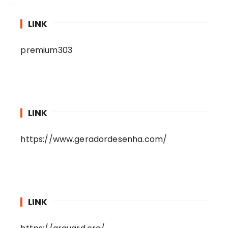
LINK
premium303
LINK
https://www.geradordesenha.com/
LINK