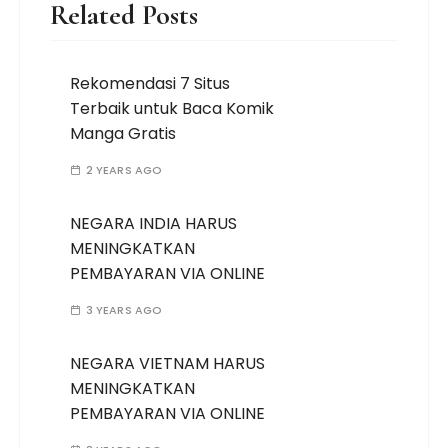
Related Posts
Rekomendasi 7 Situs
Terbaik untuk Baca Komik
Manga Gratis
2 YEARS AGO
NEGARA INDIA HARUS
MENINGKATKAN
PEMBAYARAN VIA ONLINE
3 YEARS AGO
NEGARA VIETNAM HARUS
MENINGKATKAN
PEMBAYARAN VIA ONLINE