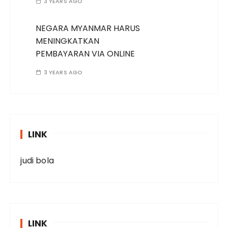
3 YEARS AGO
NEGARA MYANMAR HARUS
MENINGKATKAN
PEMBAYARAN VIA ONLINE
3 YEARS AGO
LINK
judi bola
LINK