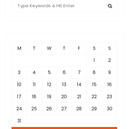
S
e
a
r
c
h
f
M
T
W
T
F
S
S
o
r
1
2
:
3
4
5
6
7
8
9
10
11
12
13
14
15
16
17
18
19
20
21
22
23
24
25
26
27
28
29
30
31