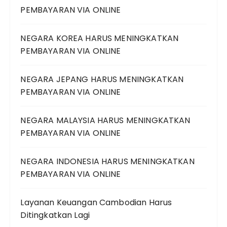
PEMBAYARAN VIA ONLINE
NEGARA KOREA HARUS MENINGKATKAN
PEMBAYARAN VIA ONLINE
NEGARA JEPANG HARUS MENINGKATKAN
PEMBAYARAN VIA ONLINE
NEGARA MALAYSIA HARUS MENINGKATKAN
PEMBAYARAN VIA ONLINE
NEGARA INDONESIA HARUS MENINGKATKAN
PEMBAYARAN VIA ONLINE
Layanan Keuangan Cambodian Harus
Ditingkatkan Lagi