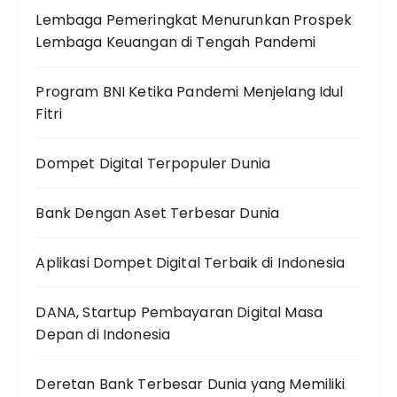
Lembaga Pemeringkat Menurunkan Prospek
Lembaga Keuangan di Tengah Pandemi
Program BNI Ketika Pandemi Menjelang Idul
Fitri
Dompet Digital Terpopuler Dunia
Bank Dengan Aset Terbesar Dunia
Aplikasi Dompet Digital Terbaik di Indonesia
DANA, Startup Pembayaran Digital Masa
Depan di Indonesia
Deretan Bank Terbesar Dunia yang Memiliki