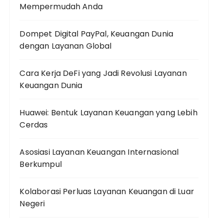
Mempermudah Anda
Dompet Digital PayPal, Keuangan Dunia
dengan Layanan Global
Cara Kerja DeFi yang Jadi Revolusi Layanan
Keuangan Dunia
Huawei: Bentuk Layanan Keuangan yang Lebih
Cerdas
Asosiasi Layanan Keuangan Internasional
Berkumpul
Kolaborasi Perluas Layanan Keuangan di Luar
Negeri