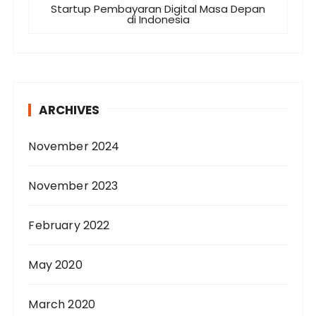
Startup Pembayaran Digital Masa Depan
di Indonesia
ARCHIVES
November 2024
November 2023
February 2022
May 2020
March 2020