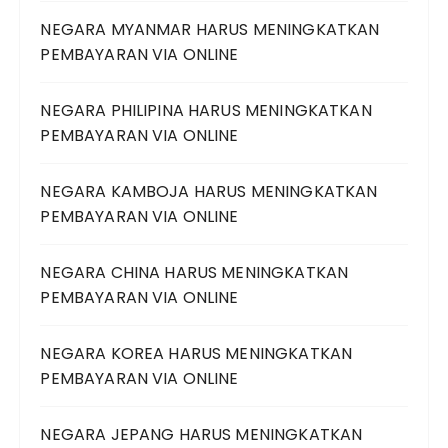
NEGARA MYANMAR HARUS MENINGKATKAN
PEMBAYARAN VIA ONLINE
NEGARA PHILIPINA HARUS MENINGKATKAN
PEMBAYARAN VIA ONLINE
NEGARA KAMBOJA HARUS MENINGKATKAN
PEMBAYARAN VIA ONLINE
NEGARA CHINA HARUS MENINGKATKAN
PEMBAYARAN VIA ONLINE
NEGARA KOREA HARUS MENINGKATKAN
PEMBAYARAN VIA ONLINE
NEGARA JEPANG HARUS MENINGKATKAN