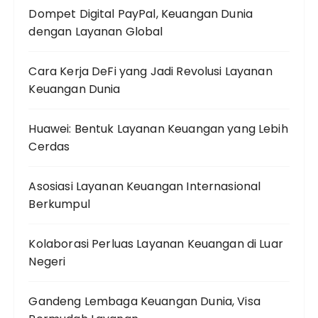
Dompet Digital PayPal, Keuangan Dunia
dengan Layanan Global
Cara Kerja DeFi yang Jadi Revolusi Layanan
Keuangan Dunia
Huawei: Bentuk Layanan Keuangan yang Lebih
Cerdas
Asosiasi Layanan Keuangan Internasional
Berkumpul
Kolaborasi Perluas Layanan Keuangan di Luar
Negeri
Gandeng Lembaga Keuangan Dunia, Visa