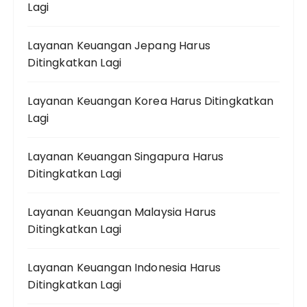
Lagi
Layanan Keuangan Jepang Harus
Ditingkatkan Lagi
Layanan Keuangan Korea Harus Ditingkatkan
Lagi
Layanan Keuangan Singapura Harus
Ditingkatkan Lagi
Layanan Keuangan Malaysia Harus
Ditingkatkan Lagi
Layanan Keuangan Indonesia Harus
Ditingkatkan Lagi