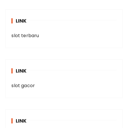
LINK
slot terbaru
LINK
slot gacor
LINK