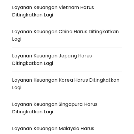
Layanan Keuangan Vietnam Harus
Ditingkatkan Lagi
Layanan Keuangan China Harus Ditingkatkan
Lagi
Layanan Keuangan Jepang Harus
Ditingkatkan Lagi
Layanan Keuangan Korea Harus Ditingkatkan
Lagi
Layanan Keuangan Singapura Harus
Ditingkatkan Lagi
Layanan Keuangan Malaysia Harus