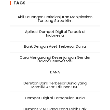
TAGS
Ahli Keuangan Berkelanjutan Menjelaskan
Tentang Stres Iklim
Aplikasi Dompet Digital Terbaik di
Indonesia
Bank Dengan Aset Terbesar Dunia
Cara Mengurangi Kesenjangan Gender
Dalam Berinvestasi
DANA
Deretan Bank Terbesar Dunia yang
Memiliki Aset Triliunan USD
Dompet Digital Terpopuler Dunia
Humans v AI: Siapa Yang Lebih Baik