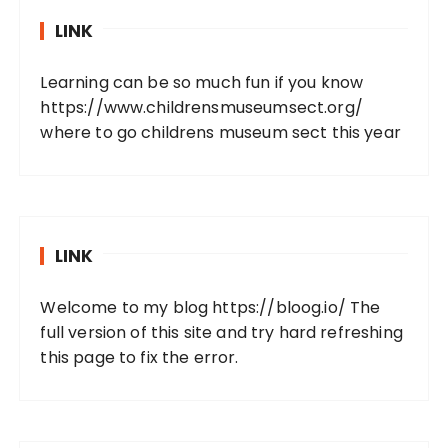
LINK
Learning can be so much fun if you know
https://www.childrensmuseumsect.org/
where to go childrens museum sect this year
LINK
Welcome to my blog
https://bloog.io/
The
full version of this site and try hard refreshing
this page to fix the error.