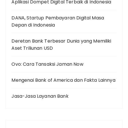
Aplikasi Dompet Digital Terbaik di Indonesia
DANA, Startup Pembayaran Digital Masa
Depan di Indonesia
Deretan Bank Terbesar Dunia yang Memiliki
Aset Triliunan USD
Ovo: Cara Tansaksi Jaman Now
Mengenai Bank of America dan Fakta Lainnya
Jasa-Jasa Layanan Bank