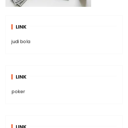
LINK
judi bola
LINK
poker
LINK