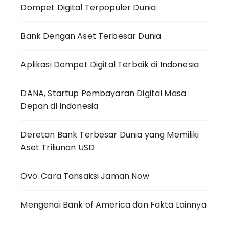
Dompet Digital Terpopuler Dunia
Bank Dengan Aset Terbesar Dunia
Aplikasi Dompet Digital Terbaik di Indonesia
DANA, Startup Pembayaran Digital Masa
Depan di Indonesia
Deretan Bank Terbesar Dunia yang Memiliki
Aset Triliunan USD
Ovo: Cara Tansaksi Jaman Now
Mengenai Bank of America dan Fakta Lainnya