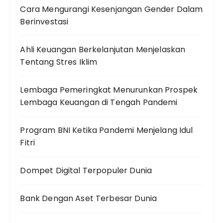
Cara Mengurangi Kesenjangan Gender Dalam
Berinvestasi
Ahli Keuangan Berkelanjutan Menjelaskan
Tentang Stres Iklim
Lembaga Pemeringkat Menurunkan Prospek
Lembaga Keuangan di Tengah Pandemi
Program BNI Ketika Pandemi Menjelang Idul
Fitri
Dompet Digital Terpopuler Dunia
Bank Dengan Aset Terbesar Dunia