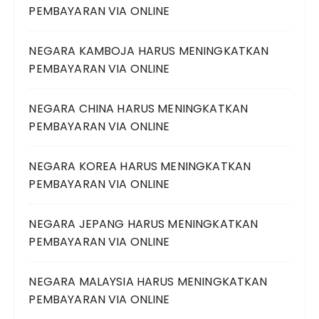
PEMBAYARAN VIA ONLINE
NEGARA KAMBOJA HARUS MENINGKATKAN
PEMBAYARAN VIA ONLINE
NEGARA CHINA HARUS MENINGKATKAN
PEMBAYARAN VIA ONLINE
NEGARA KOREA HARUS MENINGKATKAN
PEMBAYARAN VIA ONLINE
NEGARA JEPANG HARUS MENINGKATKAN
PEMBAYARAN VIA ONLINE
NEGARA MALAYSIA HARUS MENINGKATKAN
PEMBAYARAN VIA ONLINE