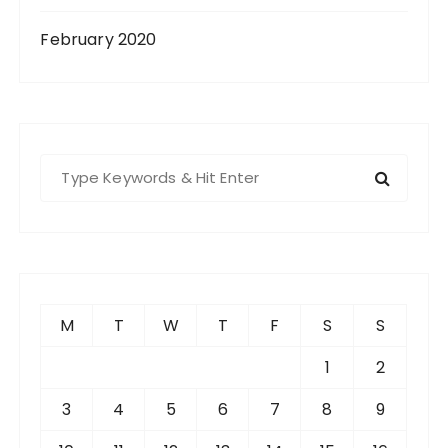
February 2020
S
e
a
r
c
h
f
M
T
W
T
F
S
S
o
r
1
2
:
3
4
5
6
7
8
9