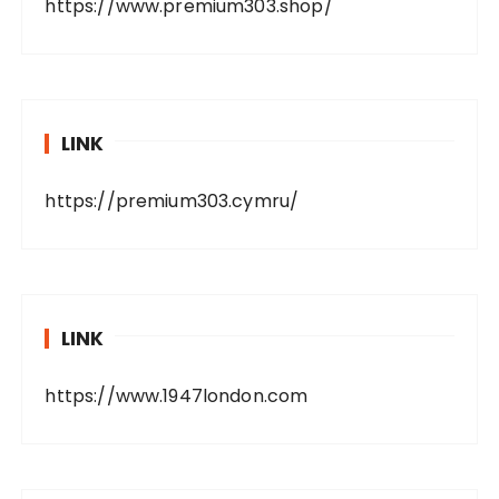
https://www.premium303.shop/
LINK
https://premium303.cymru/
LINK
https://www.1947london.com