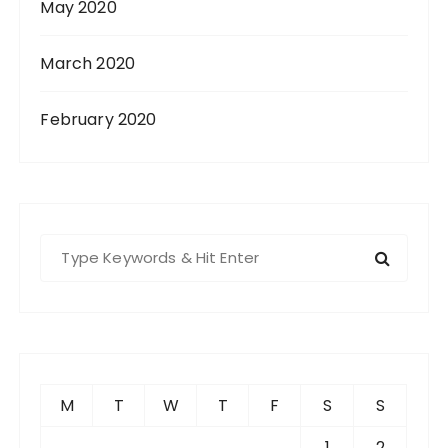
May 2020
March 2020
February 2020
S
e
a
r
c
h
f
M
T
W
T
F
S
S
o
r
1
2