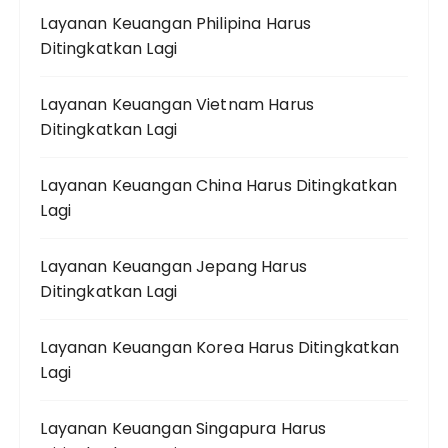
Layanan Keuangan Philipina Harus
Ditingkatkan Lagi
Layanan Keuangan Vietnam Harus
Ditingkatkan Lagi
Layanan Keuangan China Harus Ditingkatkan
Lagi
Layanan Keuangan Jepang Harus
Ditingkatkan Lagi
Layanan Keuangan Korea Harus Ditingkatkan
Lagi
Layanan Keuangan Singapura Harus