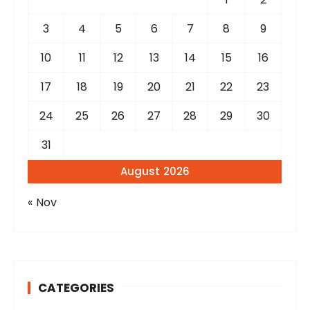
:
3
4
5
6
7
8
9
10
11
12
13
14
15
16
17
18
19
20
21
22
23
24
25
26
27
28
29
30
31
August 2026
« Nov
CATEGORIES