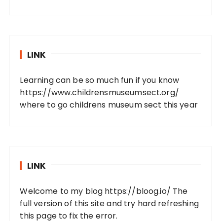
LINK
Learning can be so much fun if you know
https://www.childrensmuseumsect.org/
where to go childrens museum sect this year
LINK
Welcome to my blog
https://bloog.io/
The
full version of this site and try hard refreshing
this page to fix the error.