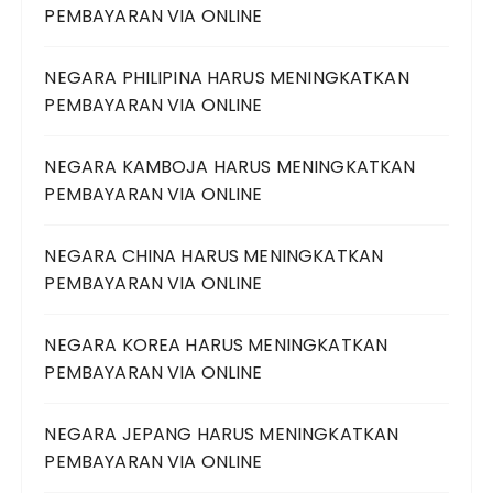
PEMBAYARAN VIA ONLINE
NEGARA PHILIPINA HARUS MENINGKATKAN
PEMBAYARAN VIA ONLINE
NEGARA KAMBOJA HARUS MENINGKATKAN
PEMBAYARAN VIA ONLINE
NEGARA CHINA HARUS MENINGKATKAN
PEMBAYARAN VIA ONLINE
NEGARA KOREA HARUS MENINGKATKAN
PEMBAYARAN VIA ONLINE
NEGARA JEPANG HARUS MENINGKATKAN
PEMBAYARAN VIA ONLINE