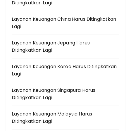
Ditingkatkan Lagi
Layanan Keuangan China Harus Ditingkatkan
Lagi
Layanan Keuangan Jepang Harus
Ditingkatkan Lagi
Layanan Keuangan Korea Harus Ditingkatkan
Lagi
Layanan Keuangan Singapura Harus
Ditingkatkan Lagi
Layanan Keuangan Malaysia Harus
Ditingkatkan Lagi