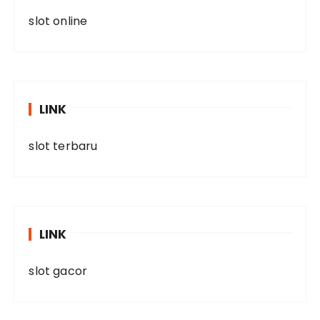
slot online
LINK
slot terbaru
LINK
slot gacor