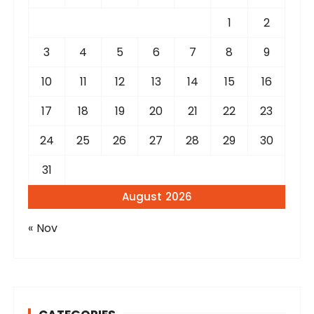
o
r
1
2
:
3
4
5
6
7
8
9
10
11
12
13
14
15
16
17
18
19
20
21
22
23
24
25
26
27
28
29
30
31
August 2026
« Nov