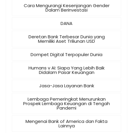
Cara Mengurangi Kesenjangan Gender
Dalam Berinvestasi
DANA
Deretan Bank Terbesar Dunia yang
Memiliki Aset Triliunan USD
Dompet Digital Terpopuler Dunia
Humans v AI: Siapa Yang Lebih Baik
Didalam Pasar Keuangan
Jasa-Jasa Layanan Bank
Lembaga Pemeringkat Menurunkan
Prospek Lembaga Keuangan di Tengah
Pandemi
Mengenai Bank of America dan Fakta
Lainnya