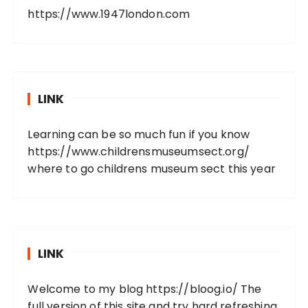
https://www.1947london.com
LINK
Learning can be so much fun if you know
https://www.childrensmuseumsect.org/
where to go childrens museum sect this year
LINK
Welcome to my blog
https://bloog.io/
The
full version of this site and try hard refreshing