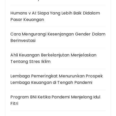
Humans v AI: Siapa Yang Lebih Baik Didalam
Pasar Keuangan
Cara Mengurangi Kesenjangan Gender Dalam
Berinvestasi
Ahli Keuangan Berkelanjutan Menjelaskan
Tentang Stres Iklim
Lembaga Pemeringkat Menurunkan Prospek
Lembaga Keuangan di Tengah Pandemi
Program BNI Ketika Pandemi Menjelang Idul
Fitri