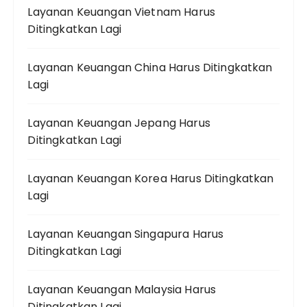
Layanan Keuangan Vietnam Harus
Ditingkatkan Lagi
Layanan Keuangan China Harus Ditingkatkan
Lagi
Layanan Keuangan Jepang Harus
Ditingkatkan Lagi
Layanan Keuangan Korea Harus Ditingkatkan
Lagi
Layanan Keuangan Singapura Harus
Ditingkatkan Lagi
Layanan Keuangan Malaysia Harus
Ditingkatkan Lagi