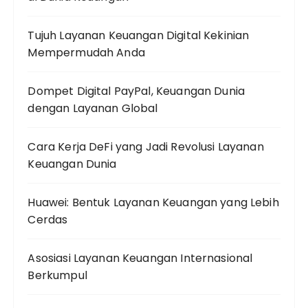
Tujuh Layanan Keuangan Digital Kekinian
Mempermudah Anda
Dompet Digital PayPal, Keuangan Dunia
dengan Layanan Global
Cara Kerja DeFi yang Jadi Revolusi Layanan
Keuangan Dunia
Huawei: Bentuk Layanan Keuangan yang Lebih
Cerdas
Asosiasi Layanan Keuangan Internasional
Berkumpul