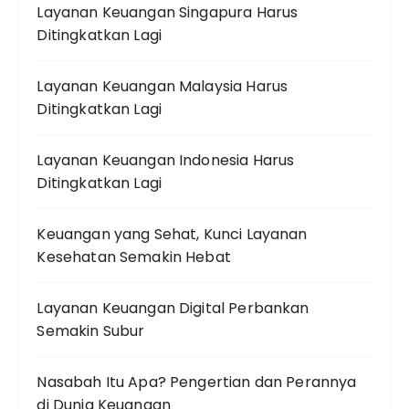
Layanan Keuangan Singapura Harus
Ditingkatkan Lagi
Layanan Keuangan Malaysia Harus
Ditingkatkan Lagi
Layanan Keuangan Indonesia Harus
Ditingkatkan Lagi
Keuangan yang Sehat, Kunci Layanan
Kesehatan Semakin Hebat
Layanan Keuangan Digital Perbankan
Semakin Subur
Nasabah Itu Apa? Pengertian dan Perannya
di Dunia Keuangan