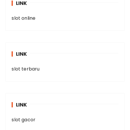
LINK
slot online
LINK
slot terbaru
LINK
slot gacor