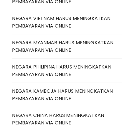
PEMBAYARAN VIA ONLINE
NEGARA VIETNAM HARUS MENINGKATKAN
PEMBAYARAN VIA ONLINE
NEGARA MYANMAR HARUS MENINGKATKAN
PEMBAYARAN VIA ONLINE
NEGARA PHILIPINA HARUS MENINGKATKAN
PEMBAYARAN VIA ONLINE
NEGARA KAMBOJA HARUS MENINGKATKAN
PEMBAYARAN VIA ONLINE
NEGARA CHINA HARUS MENINGKATKAN
PEMBAYARAN VIA ONLINE