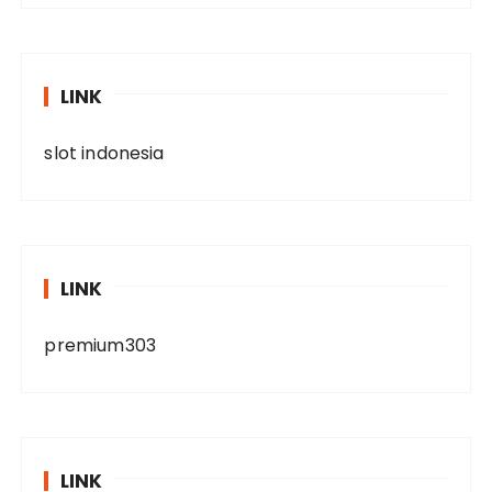
LINK
slot indonesia
LINK
premium303
LINK