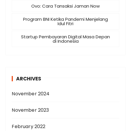
Ovo: Cara Tansaksi Jaman Now
Program BNI Ketika Pandemi Menjelang
Idul Fitri
Startup Pembayaran Digital Masa Depan
di Indonesia
ARCHIVES
November 2024
November 2023
February 2022