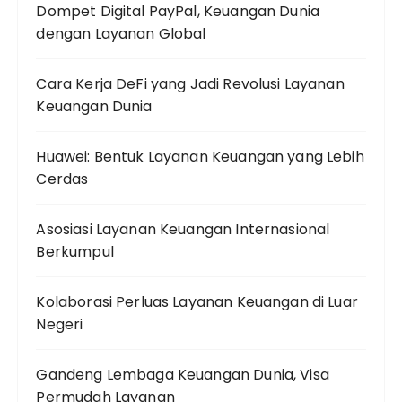
Dompet Digital PayPal, Keuangan Dunia
dengan Layanan Global
Cara Kerja DeFi yang Jadi Revolusi Layanan
Keuangan Dunia
Huawei: Bentuk Layanan Keuangan yang Lebih
Cerdas
Asosiasi Layanan Keuangan Internasional
Berkumpul
Kolaborasi Perluas Layanan Keuangan di Luar
Negeri
Gandeng Lembaga Keuangan Dunia, Visa
Permudah Layanan