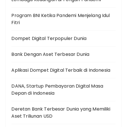
Program BNI Ketika Pandemi Menjelang Idul
Fitri
Dompet Digital Terpopuler Dunia
Bank Dengan Aset Terbesar Dunia
Aplikasi Dompet Digital Terbaik di Indonesia
DANA, Startup Pembayaran Digital Masa
Depan di Indonesia
Deretan Bank Terbesar Dunia yang Memiliki
Aset Triliunan USD