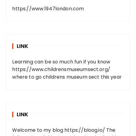
https://www.1947london.com
LINK
Learning can be so much fun if you know
https://www.childrensmuseumsect.org/
where to go childrens museum sect this year
LINK
Welcome to my blog
https://bloog.io/
The