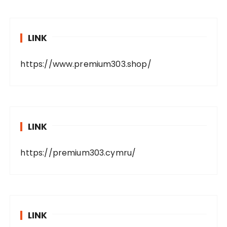
LINK
https://www.premium303.shop/
LINK
https://premium303.cymru/
LINK