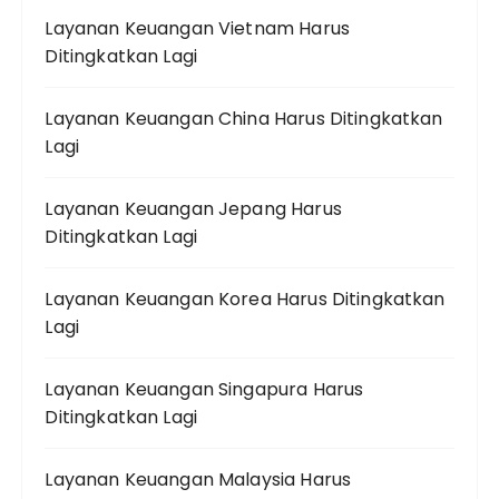
Layanan Keuangan Vietnam Harus
Ditingkatkan Lagi
Layanan Keuangan China Harus Ditingkatkan
Lagi
Layanan Keuangan Jepang Harus
Ditingkatkan Lagi
Layanan Keuangan Korea Harus Ditingkatkan
Lagi
Layanan Keuangan Singapura Harus
Ditingkatkan Lagi
Layanan Keuangan Malaysia Harus