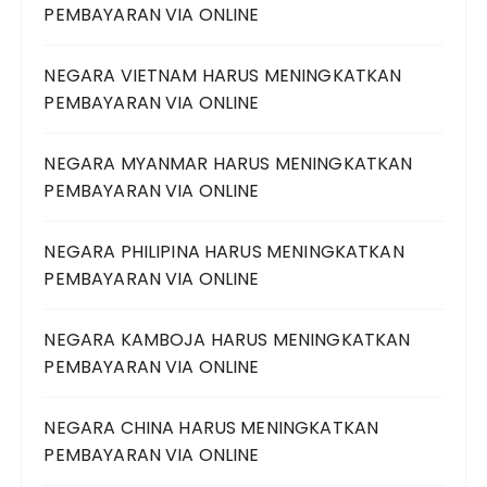
PEMBAYARAN VIA ONLINE
NEGARA VIETNAM HARUS MENINGKATKAN
PEMBAYARAN VIA ONLINE
NEGARA MYANMAR HARUS MENINGKATKAN
PEMBAYARAN VIA ONLINE
NEGARA PHILIPINA HARUS MENINGKATKAN
PEMBAYARAN VIA ONLINE
NEGARA KAMBOJA HARUS MENINGKATKAN
PEMBAYARAN VIA ONLINE
NEGARA CHINA HARUS MENINGKATKAN
PEMBAYARAN VIA ONLINE