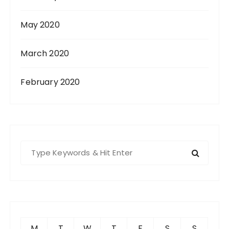
May 2020
March 2020
February 2020
S
e
a
r
c
h
f
M
T
W
T
F
S
S