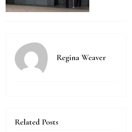
Regina Weaver
Related Posts