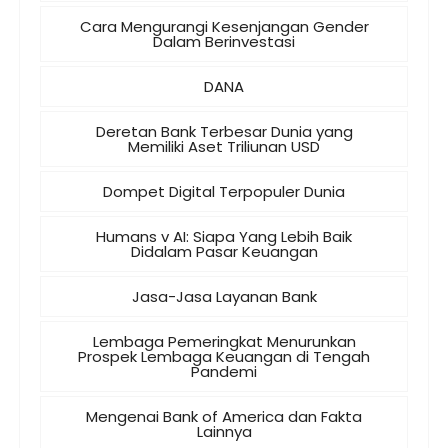
Cara Mengurangi Kesenjangan Gender
Dalam Berinvestasi
DANA
Deretan Bank Terbesar Dunia yang
Memiliki Aset Triliunan USD
Dompet Digital Terpopuler Dunia
Humans v AI: Siapa Yang Lebih Baik
Didalam Pasar Keuangan
Jasa-Jasa Layanan Bank
Lembaga Pemeringkat Menurunkan
Prospek Lembaga Keuangan di Tengah
Pandemi
Mengenai Bank of America dan Fakta
Lainnya