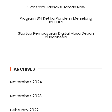
Ovo: Cara Tansaksi Jaman Now
Program BNI Ketika Pandemi Menjelang
Idul Fitri
Startup Pembayaran Digital Masa Depan
di Indonesia
ARCHIVES
November 2024
November 2023
February 2022