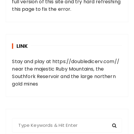
full version of this site and try hard refreshing
this page to fix the error.
LINK
Stay and play at
https://doubledicerv.com//
near the majestic Ruby Mountains, the
Southfork Reservoir and the large northern
gold mines
S
e