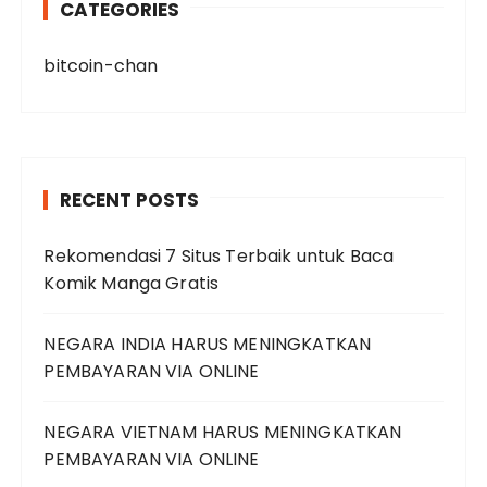
CATEGORIES
bitcoin-chan
RECENT POSTS
Rekomendasi 7 Situs Terbaik untuk Baca
Komik Manga Gratis
NEGARA INDIA HARUS MENINGKATKAN
PEMBAYARAN VIA ONLINE
NEGARA VIETNAM HARUS MENINGKATKAN
PEMBAYARAN VIA ONLINE