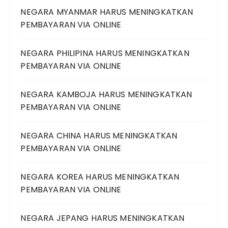
NEGARA MYANMAR HARUS MENINGKATKAN
PEMBAYARAN VIA ONLINE
NEGARA PHILIPINA HARUS MENINGKATKAN
PEMBAYARAN VIA ONLINE
NEGARA KAMBOJA HARUS MENINGKATKAN
PEMBAYARAN VIA ONLINE
NEGARA CHINA HARUS MENINGKATKAN
PEMBAYARAN VIA ONLINE
NEGARA KOREA HARUS MENINGKATKAN
PEMBAYARAN VIA ONLINE
NEGARA JEPANG HARUS MENINGKATKAN