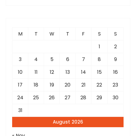
a
r
c
h
f
M
T
W
T
F
S
S
o
r
1
2
:
3
4
5
6
7
8
9
10
11
12
13
14
15
16
17
18
19
20
21
22
23
24
25
26
27
28
29
30
31
August 2026
« Nov