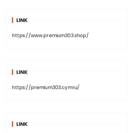
LINK
https://www.premium303.shop/
LINK
https://premium303.cymru/
LINK