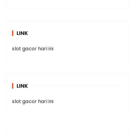
LINK
slot gacor hari ini
LINK
slot gacor hari ini