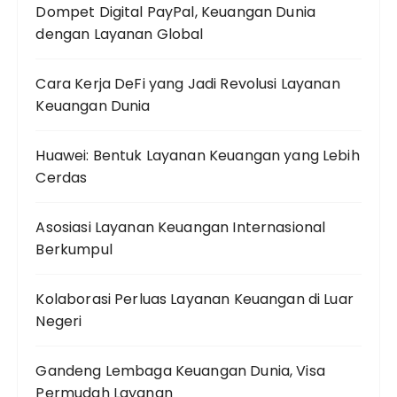
Dompet Digital PayPal, Keuangan Dunia
dengan Layanan Global
Cara Kerja DeFi yang Jadi Revolusi Layanan
Keuangan Dunia
Huawei: Bentuk Layanan Keuangan yang Lebih
Cerdas
Asosiasi Layanan Keuangan Internasional
Berkumpul
Kolaborasi Perluas Layanan Keuangan di Luar
Negeri
Gandeng Lembaga Keuangan Dunia, Visa
Permudah Layanan