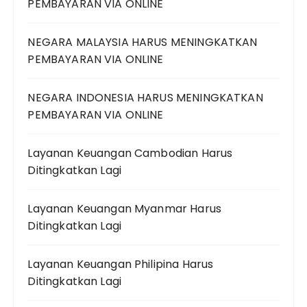
PEMBAYARAN VIA ONLINE
NEGARA MALAYSIA HARUS MENINGKATKAN
PEMBAYARAN VIA ONLINE
NEGARA INDONESIA HARUS MENINGKATKAN
PEMBAYARAN VIA ONLINE
Layanan Keuangan Cambodian Harus
Ditingkatkan Lagi
Layanan Keuangan Myanmar Harus
Ditingkatkan Lagi
Layanan Keuangan Philipina Harus
Ditingkatkan Lagi