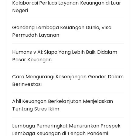
Kolaborasi Perluas Layanan Keuangan di Luar
Negeri
Gandeng Lembaga Keuangan Dunia, Visa
Permudah Layanan
Humans v AI: Siapa Yang Lebih Baik Didalam
Pasar Keuangan
Cara Mengurangi Kesenjangan Gender Dalam
Berinvestasi
Ahli Keuangan Berkelanjutan Menjelaskan
Tentang Stres Iklim
Lembaga Pemeringkat Menurunkan Prospek
Lembaga Keuangan di Tengah Pandemi