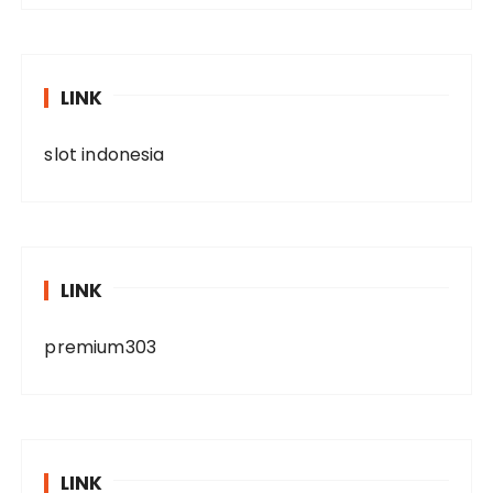
LINK
slot indonesia
LINK
premium303
LINK