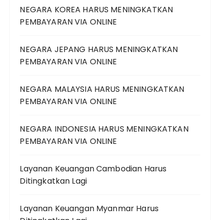
NEGARA KOREA HARUS MENINGKATKAN
PEMBAYARAN VIA ONLINE
NEGARA JEPANG HARUS MENINGKATKAN
PEMBAYARAN VIA ONLINE
NEGARA MALAYSIA HARUS MENINGKATKAN
PEMBAYARAN VIA ONLINE
NEGARA INDONESIA HARUS MENINGKATKAN
PEMBAYARAN VIA ONLINE
Layanan Keuangan Cambodian Harus
Ditingkatkan Lagi
Layanan Keuangan Myanmar Harus