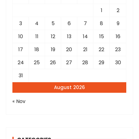
o
r
1
2
:
3
4
5
6
7
8
9
10
11
12
13
14
15
16
17
18
19
20
21
22
23
24
25
26
27
28
29
30
31
August 2026
« Nov