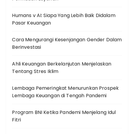
Humans v AI: Siapa Yang Lebih Baik Didalam
Pasar Keuangan
Cara Mengurangi Kesenjangan Gender Dalam
Berinvestasi
Ahli Keuangan Berkelanjutan Menjelaskan
Tentang Stres Iklim
Lembaga Pemeringkat Menurunkan Prospek
Lembaga Keuangan di Tengah Pandemi
Program BNI Ketika Pandemi Menjelang Idul
Fitri