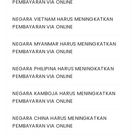
PEMBAYARAN VIA ONLINE
NEGARA VIETNAM HARUS MENINGKATKAN
PEMBAYARAN VIA ONLINE
NEGARA MYANMAR HARUS MENINGKATKAN
PEMBAYARAN VIA ONLINE
NEGARA PHILIPINA HARUS MENINGKATKAN
PEMBAYARAN VIA ONLINE
NEGARA KAMBOJA HARUS MENINGKATKAN
PEMBAYARAN VIA ONLINE
NEGARA CHINA HARUS MENINGKATKAN
PEMBAYARAN VIA ONLINE