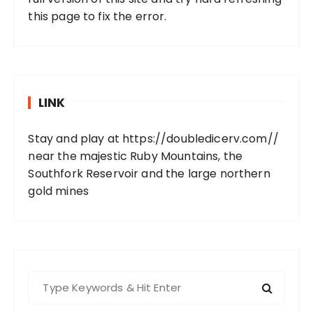
this page to fix the error.
LINK
Stay and play at
https://doubledicerv.com//
near the majestic Ruby Mountains, the
Southfork Reservoir and the large northern
gold mines
S
e