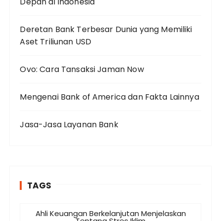
Depan di Indonesia
Deretan Bank Terbesar Dunia yang Memiliki
Aset Triliunan USD
Ovo: Cara Tansaksi Jaman Now
Mengenai Bank of America dan Fakta Lainnya
Jasa-Jasa Layanan Bank
TAGS
Ahli Keuangan Berkelanjutan Menjelaskan
Tentang Stres Iklim