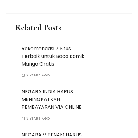
Related Posts
Rekomendasi 7 Situs
Terbaik untuk Baca Komik
Manga Gratis
2 YEARS AGO
NEGARA INDIA HARUS
MENINGKATKAN
PEMBAYARAN VIA ONLINE
3 YEARS AGO
NEGARA VIETNAM HARUS