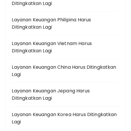
Ditingkatkan Lagi
Layanan Keuangan Philipina Harus
Ditingkatkan Lagi
Layanan Keuangan Vietnam Harus
Ditingkatkan Lagi
Layanan Keuangan China Harus Ditingkatkan
Lagi
Layanan Keuangan Jepang Harus
Ditingkatkan Lagi
Layanan Keuangan Korea Harus Ditingkatkan
Lagi