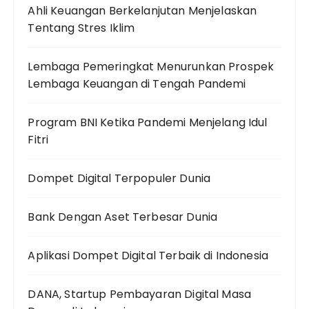
Ahli Keuangan Berkelanjutan Menjelaskan
Tentang Stres Iklim
Lembaga Pemeringkat Menurunkan Prospek
Lembaga Keuangan di Tengah Pandemi
Program BNI Ketika Pandemi Menjelang Idul
Fitri
Dompet Digital Terpopuler Dunia
Bank Dengan Aset Terbesar Dunia
Aplikasi Dompet Digital Terbaik di Indonesia
DANA, Startup Pembayaran Digital Masa