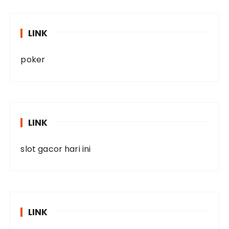
LINK
poker
LINK
slot gacor hari ini
LINK