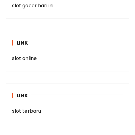
slot gacor hari ini
LINK
slot online
LINK
slot terbaru