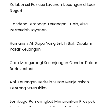
Kolaborasi Perluas Layanan Keuangan di Luar
Negeri
Gandeng Lembaga Keuangan Dunia, Visa
Permudah Layanan
Humans v AI: Siapa Yang Lebih Baik Didalam
Pasar Keuangan
Cara Mengurangi Kesenjangan Gender Dalam
Berinvestasi
Ahli Keuangan Berkelanjutan Menjelaskan
Tentang Stres Iklim
Lembaga Pemeringkat Menurunkan Prospek