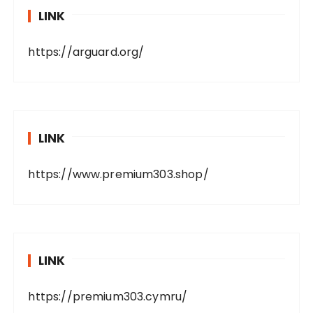
LINK
https://arguard.org/
LINK
https://www.premium303.shop/
LINK
https://premium303.cymru/