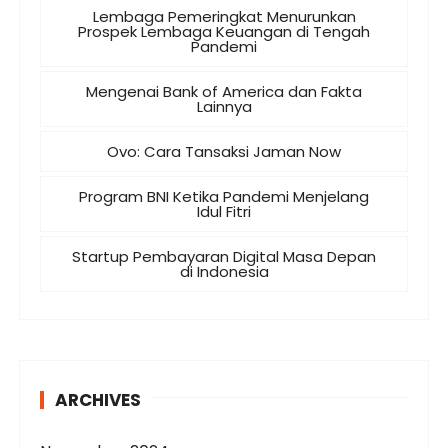
Lembaga Pemeringkat Menurunkan
Prospek Lembaga Keuangan di Tengah
Pandemi
Mengenai Bank of America dan Fakta
Lainnya
Ovo: Cara Tansaksi Jaman Now
Program BNI Ketika Pandemi Menjelang
Idul Fitri
Startup Pembayaran Digital Masa Depan
di Indonesia
ARCHIVES