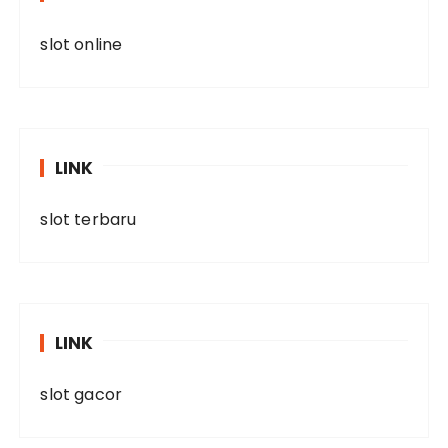
slot online
LINK
slot terbaru
LINK
slot gacor