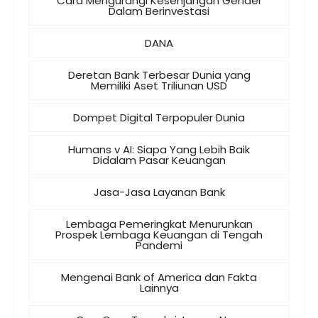
Cara Mengurangi Kesenjangan Gender
Dalam Berinvestasi
DANA
Deretan Bank Terbesar Dunia yang
Memiliki Aset Triliunan USD
Dompet Digital Terpopuler Dunia
Humans v AI: Siapa Yang Lebih Baik
Didalam Pasar Keuangan
Jasa-Jasa Layanan Bank
Lembaga Pemeringkat Menurunkan
Prospek Lembaga Keuangan di Tengah
Pandemi
Mengenai Bank of America dan Fakta
Lainnya