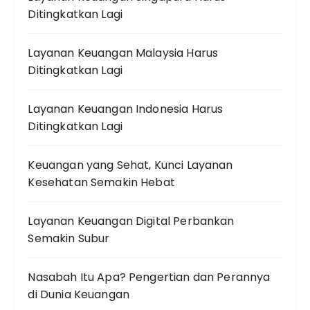
Ditingkatkan Lagi
Layanan Keuangan Malaysia Harus
Ditingkatkan Lagi
Layanan Keuangan Indonesia Harus
Ditingkatkan Lagi
Keuangan yang Sehat, Kunci Layanan
Kesehatan Semakin Hebat
Layanan Keuangan Digital Perbankan
Semakin Subur
Nasabah Itu Apa? Pengertian dan Perannya
di Dunia Keuangan