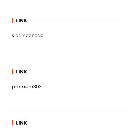
LINK
slot indonesia
LINK
premium303
LINK