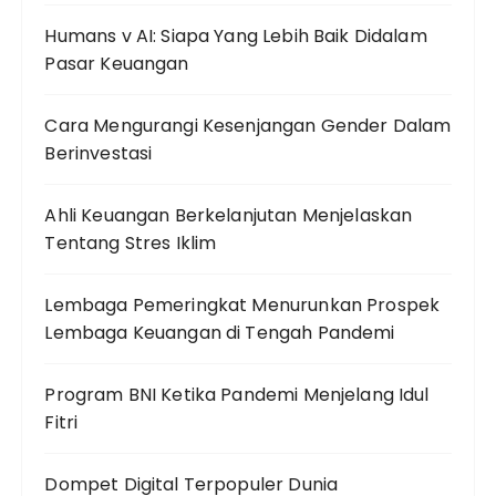
Humans v AI: Siapa Yang Lebih Baik Didalam
Pasar Keuangan
Cara Mengurangi Kesenjangan Gender Dalam
Berinvestasi
Ahli Keuangan Berkelanjutan Menjelaskan
Tentang Stres Iklim
Lembaga Pemeringkat Menurunkan Prospek
Lembaga Keuangan di Tengah Pandemi
Program BNI Ketika Pandemi Menjelang Idul
Fitri
Dompet Digital Terpopuler Dunia