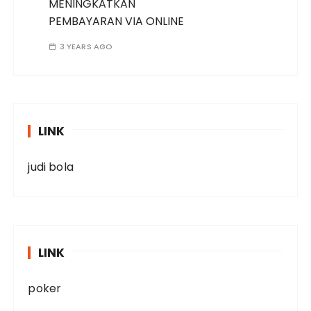
MENINGKATKAN
PEMBAYARAN VIA ONLINE
3 YEARS AGO
LINK
judi bola
LINK
poker