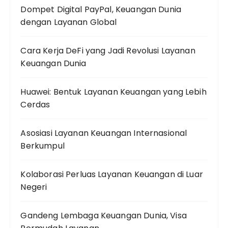
Dompet Digital PayPal, Keuangan Dunia
dengan Layanan Global
Cara Kerja DeFi yang Jadi Revolusi Layanan
Keuangan Dunia
Huawei: Bentuk Layanan Keuangan yang Lebih
Cerdas
Asosiasi Layanan Keuangan Internasional
Berkumpul
Kolaborasi Perluas Layanan Keuangan di Luar
Negeri
Gandeng Lembaga Keuangan Dunia, Visa