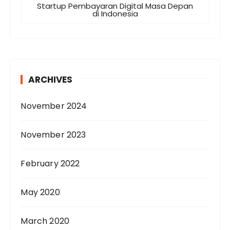
Startup Pembayaran Digital Masa Depan
di Indonesia
ARCHIVES
November 2024
November 2023
February 2022
May 2020
March 2020