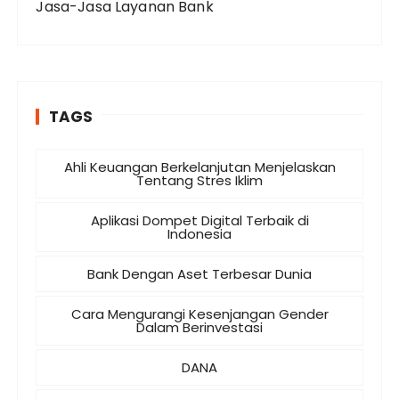
Jasa-Jasa Layanan Bank
TAGS
Ahli Keuangan Berkelanjutan Menjelaskan
Tentang Stres Iklim
Aplikasi Dompet Digital Terbaik di
Indonesia
Bank Dengan Aset Terbesar Dunia
Cara Mengurangi Kesenjangan Gender
Dalam Berinvestasi
DANA