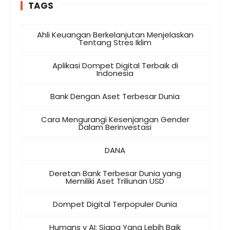
TAGS
Ahli Keuangan Berkelanjutan Menjelaskan
Tentang Stres Iklim
Aplikasi Dompet Digital Terbaik di
Indonesia
Bank Dengan Aset Terbesar Dunia
Cara Mengurangi Kesenjangan Gender
Dalam Berinvestasi
DANA
Deretan Bank Terbesar Dunia yang
Memiliki Aset Triliunan USD
Dompet Digital Terpopuler Dunia
Humans v AI: Siapa Yang Lebih Baik