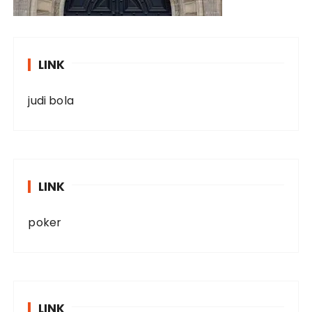
LINK
judi bola
LINK
poker
LINK