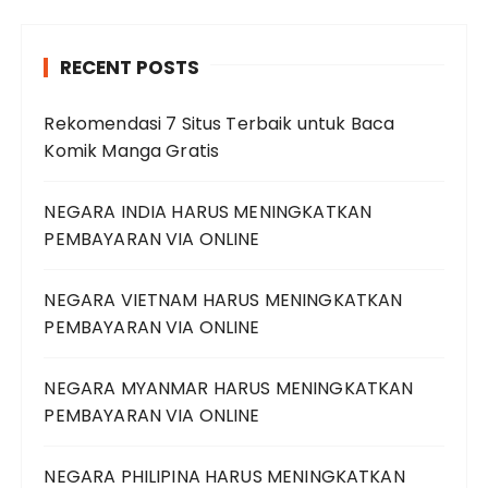
RECENT POSTS
Rekomendasi 7 Situs Terbaik untuk Baca
Komik Manga Gratis
NEGARA INDIA HARUS MENINGKATKAN
PEMBAYARAN VIA ONLINE
NEGARA VIETNAM HARUS MENINGKATKAN
PEMBAYARAN VIA ONLINE
NEGARA MYANMAR HARUS MENINGKATKAN
PEMBAYARAN VIA ONLINE
NEGARA PHILIPINA HARUS MENINGKATKAN