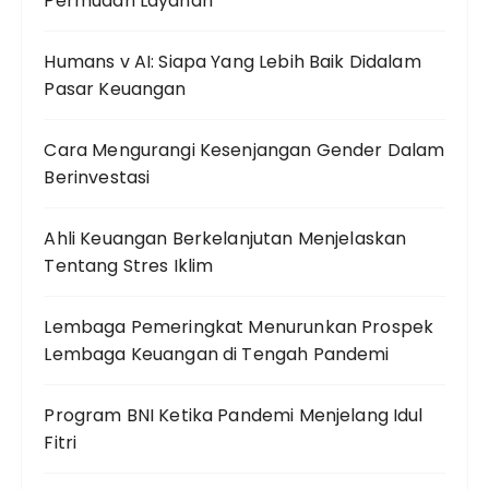
Permudah Layanan
Humans v AI: Siapa Yang Lebih Baik Didalam
Pasar Keuangan
Cara Mengurangi Kesenjangan Gender Dalam
Berinvestasi
Ahli Keuangan Berkelanjutan Menjelaskan
Tentang Stres Iklim
Lembaga Pemeringkat Menurunkan Prospek
Lembaga Keuangan di Tengah Pandemi
Program BNI Ketika Pandemi Menjelang Idul
Fitri