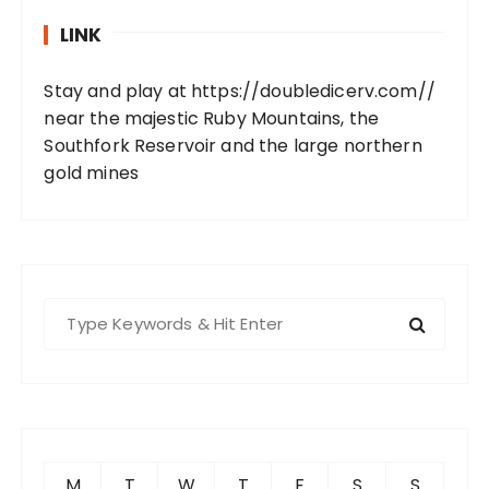
LINK
Stay and play at
https://doubledicerv.com//
near the majestic Ruby Mountains, the
Southfork Reservoir and the large northern
gold mines
S
e
a
r
c
h
f
M
T
W
T
F
S
S