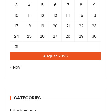
:
3
4
5
6
7
8
9
10
11
12
13
14
15
16
17
18
19
20
21
22
23
24
25
26
27
28
29
30
31
August 2026
« Nov
CATEGORIES
bitcoin-chan