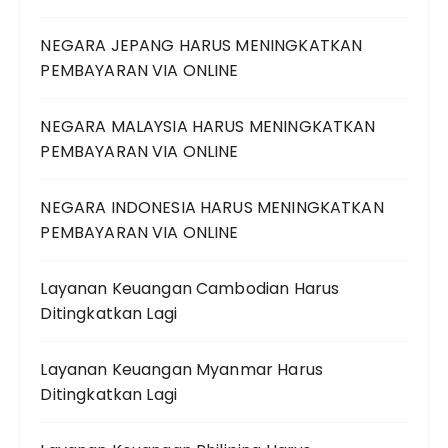
NEGARA JEPANG HARUS MENINGKATKAN
PEMBAYARAN VIA ONLINE
NEGARA MALAYSIA HARUS MENINGKATKAN
PEMBAYARAN VIA ONLINE
NEGARA INDONESIA HARUS MENINGKATKAN
PEMBAYARAN VIA ONLINE
Layanan Keuangan Cambodian Harus
Ditingkatkan Lagi
Layanan Keuangan Myanmar Harus
Ditingkatkan Lagi