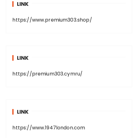
LINK
https://www.premium303.shop/
LINK
https://premium303.cymru/
LINK
https://www.1947london.com