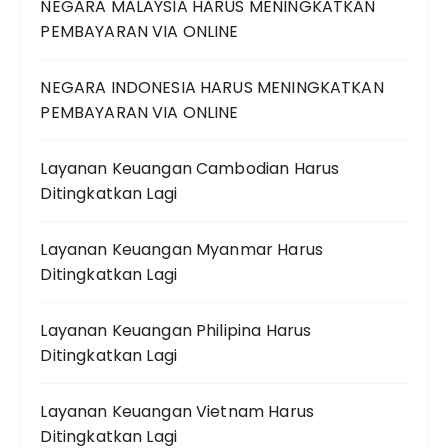
NEGARA MALAYSIA HARUS MENINGKATKAN
PEMBAYARAN VIA ONLINE
NEGARA INDONESIA HARUS MENINGKATKAN
PEMBAYARAN VIA ONLINE
Layanan Keuangan Cambodian Harus
Ditingkatkan Lagi
Layanan Keuangan Myanmar Harus
Ditingkatkan Lagi
Layanan Keuangan Philipina Harus
Ditingkatkan Lagi
Layanan Keuangan Vietnam Harus
Ditingkatkan Lagi