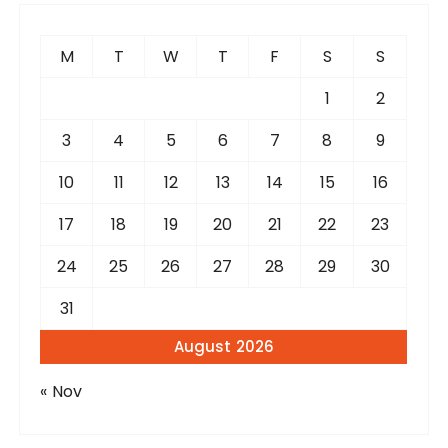
h
f
M
T
W
T
F
S
S
o
r
1
2
:
3
4
5
6
7
8
9
10
11
12
13
14
15
16
17
18
19
20
21
22
23
24
25
26
27
28
29
30
31
August 2026
« Nov