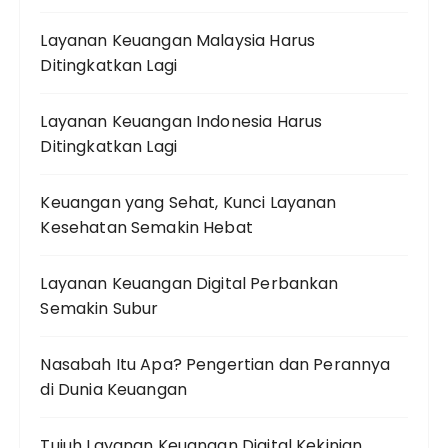
Layanan Keuangan Malaysia Harus
Ditingkatkan Lagi
Layanan Keuangan Indonesia Harus
Ditingkatkan Lagi
Keuangan yang Sehat, Kunci Layanan
Kesehatan Semakin Hebat
Layanan Keuangan Digital Perbankan
Semakin Subur
Nasabah Itu Apa? Pengertian dan Perannya
di Dunia Keuangan
Tujuh Layanan Keuangan Digital Kekinian