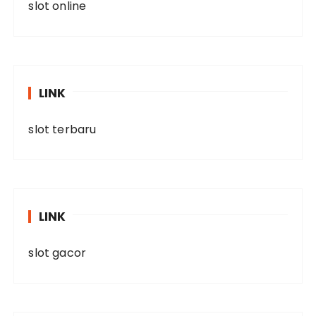
slot online
LINK
slot terbaru
LINK
slot gacor