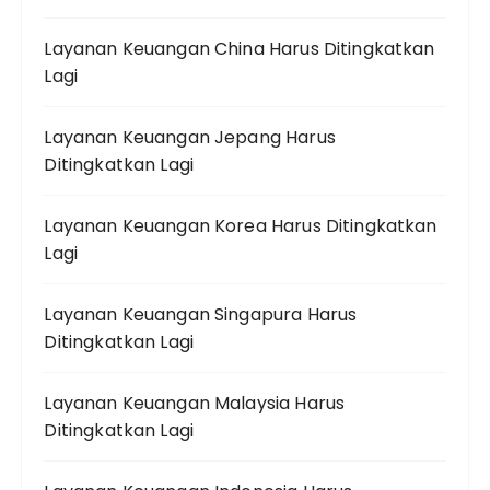
Layanan Keuangan China Harus Ditingkatkan
Lagi
Layanan Keuangan Jepang Harus
Ditingkatkan Lagi
Layanan Keuangan Korea Harus Ditingkatkan
Lagi
Layanan Keuangan Singapura Harus
Ditingkatkan Lagi
Layanan Keuangan Malaysia Harus
Ditingkatkan Lagi