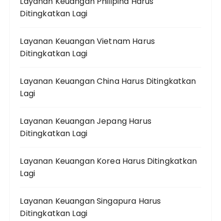
Layanan Keuangan Philipina Harus
Ditingkatkan Lagi
Layanan Keuangan Vietnam Harus
Ditingkatkan Lagi
Layanan Keuangan China Harus Ditingkatkan
Lagi
Layanan Keuangan Jepang Harus
Ditingkatkan Lagi
Layanan Keuangan Korea Harus Ditingkatkan
Lagi
Layanan Keuangan Singapura Harus
Ditingkatkan Lagi