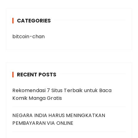
CATEGORIES
bitcoin-chan
RECENT POSTS
Rekomendasi 7 Situs Terbaik untuk Baca
Komik Manga Gratis
NEGARA INDIA HARUS MENINGKATKAN
PEMBAYARAN VIA ONLINE