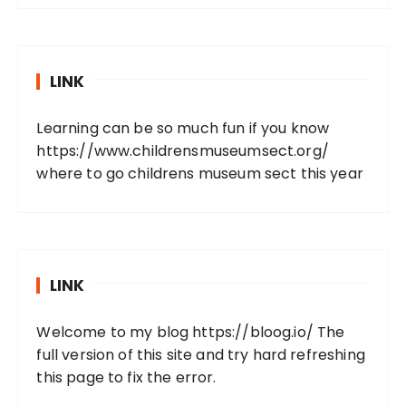
LINK
Learning can be so much fun if you know
https://www.childrensmuseumsect.org/
where to go childrens museum sect this year
LINK
Welcome to my blog
https://bloog.io/
The
full version of this site and try hard refreshing
this page to fix the error.