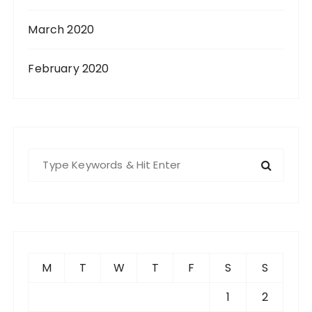
March 2020
February 2020
S
e
a
r
c
h
f
M
T
W
T
F
S
S
o
r
1
2