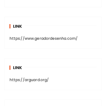
LINK
https://www.geradordesenha.com/
LINK
https://arguard.org/