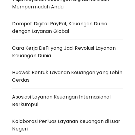
Mempermudah Anda
Dompet Digital PayPal, Keuangan Dunia
dengan Layanan Global
Cara Kerja DeFi yang Jadi Revolusi Layanan
Keuangan Dunia
Huawei: Bentuk Layanan Keuangan yang Lebih
Cerdas
Asosiasi Layanan Keuangan Internasional
Berkumpul
Kolaborasi Perluas Layanan Keuangan di Luar
Negeri