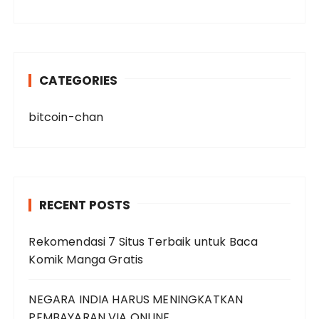
CATEGORIES
bitcoin-chan
RECENT POSTS
Rekomendasi 7 Situs Terbaik untuk Baca
Komik Manga Gratis
NEGARA INDIA HARUS MENINGKATKAN
PEMBAYARAN VIA ONLINE