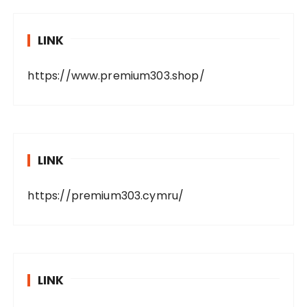
LINK
https://www.premium303.shop/
LINK
https://premium303.cymru/
LINK