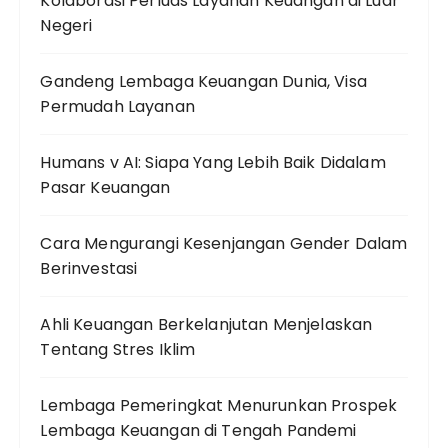
Kolaborasi Perluas Layanan Keuangan di Luar
Negeri
Gandeng Lembaga Keuangan Dunia, Visa
Permudah Layanan
Humans v AI: Siapa Yang Lebih Baik Didalam
Pasar Keuangan
Cara Mengurangi Kesenjangan Gender Dalam
Berinvestasi
Ahli Keuangan Berkelanjutan Menjelaskan
Tentang Stres Iklim
Lembaga Pemeringkat Menurunkan Prospek
Lembaga Keuangan di Tengah Pandemi