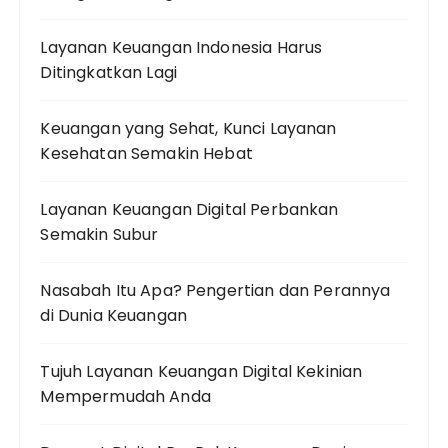
Layanan Keuangan Indonesia Harus
Ditingkatkan Lagi
Keuangan yang Sehat, Kunci Layanan
Kesehatan Semakin Hebat
Layanan Keuangan Digital Perbankan
Semakin Subur
Nasabah Itu Apa? Pengertian dan Perannya
di Dunia Keuangan
Tujuh Layanan Keuangan Digital Kekinian
Mempermudah Anda