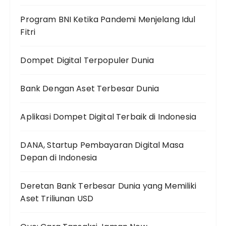
Program BNI Ketika Pandemi Menjelang Idul
Fitri
Dompet Digital Terpopuler Dunia
Bank Dengan Aset Terbesar Dunia
Aplikasi Dompet Digital Terbaik di Indonesia
DANA, Startup Pembayaran Digital Masa
Depan di Indonesia
Deretan Bank Terbesar Dunia yang Memiliki
Aset Triliunan USD