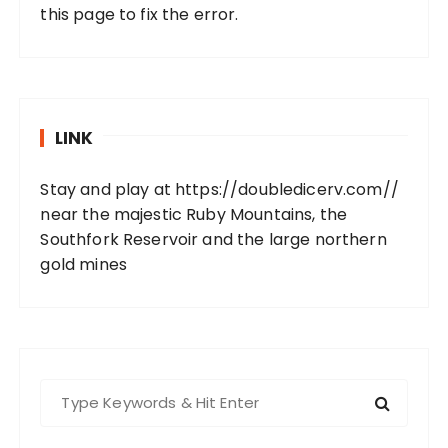
this page to fix the error.
LINK
Stay and play at
https://doubledicerv.com//
near the majestic Ruby Mountains, the
Southfork Reservoir and the large northern
gold mines
S
e
a