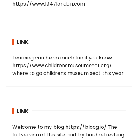
https://www.1947london.com
LINK
Learning can be so much fun if you know
https://www.childrensmuseumsect.org/
where to go childrens museum sect this year
LINK
Welcome to my blog
https://bloog.io/
The
full version of this site and try hard refreshing