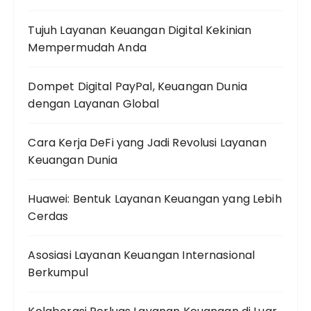
Tujuh Layanan Keuangan Digital Kekinian
Mempermudah Anda
Dompet Digital PayPal, Keuangan Dunia
dengan Layanan Global
Cara Kerja DeFi yang Jadi Revolusi Layanan
Keuangan Dunia
Huawei: Bentuk Layanan Keuangan yang Lebih
Cerdas
Asosiasi Layanan Keuangan Internasional
Berkumpul