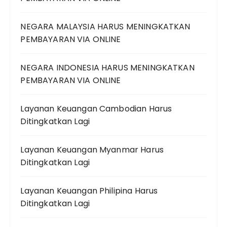
NEGARA MALAYSIA HARUS MENINGKATKAN
PEMBAYARAN VIA ONLINE
NEGARA INDONESIA HARUS MENINGKATKAN
PEMBAYARAN VIA ONLINE
Layanan Keuangan Cambodian Harus
Ditingkatkan Lagi
Layanan Keuangan Myanmar Harus
Ditingkatkan Lagi
Layanan Keuangan Philipina Harus
Ditingkatkan Lagi