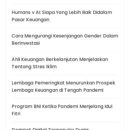
Humans v AI: Siapa Yang Lebih Baik Didalam
Pasar Keuangan
Cara Mengurangi Kesenjangan Gender Dalam
Berinvestasi
Ahli Keuangan Berkelanjutan Menjelaskan
Tentang Stres Iklim
Lembaga Pemeringkat Menurunkan Prospek
Lembaga Keuangan di Tengah Pandemi
Program BNI Ketika Pandemi Menjelang Idul
Fitri
Dompet Digital Terpopuler Dunia