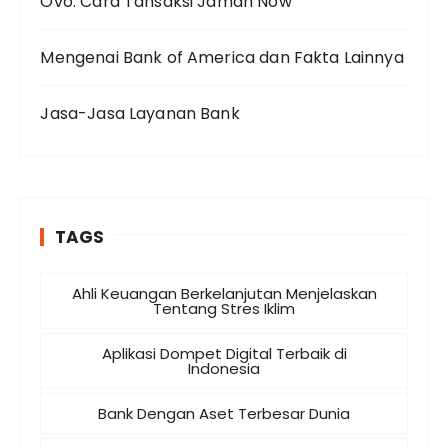
Ovo: Cara Tansaksi Jaman Now
Mengenai Bank of America dan Fakta Lainnya
Jasa-Jasa Layanan Bank
TAGS
Ahli Keuangan Berkelanjutan Menjelaskan
Tentang Stres Iklim
Aplikasi Dompet Digital Terbaik di
Indonesia
Bank Dengan Aset Terbesar Dunia