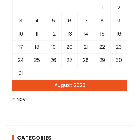
r
1
2
:
3
4
5
6
7
8
9
10
11
12
13
14
15
16
17
18
19
20
21
22
23
24
25
26
27
28
29
30
31
August 2026
« Nov
CATEGORIES