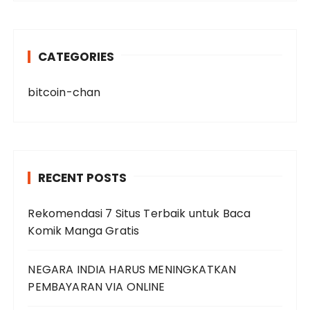
CATEGORIES
bitcoin-chan
RECENT POSTS
Rekomendasi 7 Situs Terbaik untuk Baca
Komik Manga Gratis
NEGARA INDIA HARUS MENINGKATKAN
PEMBAYARAN VIA ONLINE