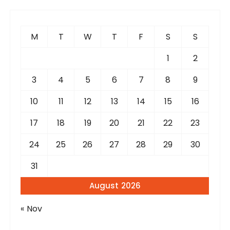
c
h
f
M
T
W
T
F
S
S
o
r
1
2
:
3
4
5
6
7
8
9
10
11
12
13
14
15
16
17
18
19
20
21
22
23
24
25
26
27
28
29
30
31
August 2026
« Nov