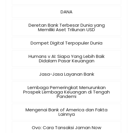
DANA
Deretan Bank Terbesar Dunia yang
Memiliki Aset Triliunan USD
Dompet Digital Terpopuler Dunia
Humans v AI: Siapa Yang Lebih Baik
Didalam Pasar Keuangan
Jasa-Jasa Layanan Bank
Lembaga Pemeringkat Menurunkan
Prospek Lembaga Keuangan di Tengah
Pandemi
Mengenai Bank of America dan Fakta
Lainnya
Ovo: Cara Tansaksi Jaman Now