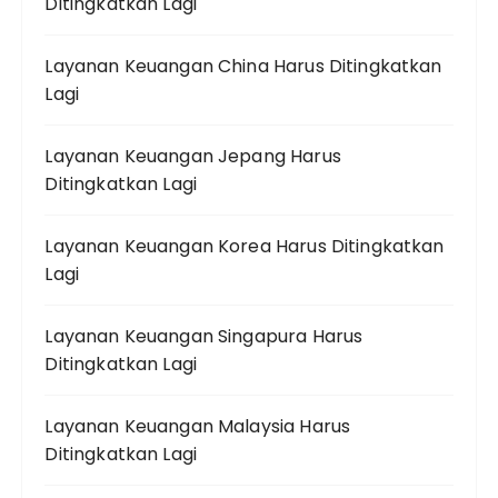
Ditingkatkan Lagi
Layanan Keuangan China Harus Ditingkatkan
Lagi
Layanan Keuangan Jepang Harus
Ditingkatkan Lagi
Layanan Keuangan Korea Harus Ditingkatkan
Lagi
Layanan Keuangan Singapura Harus
Ditingkatkan Lagi
Layanan Keuangan Malaysia Harus
Ditingkatkan Lagi