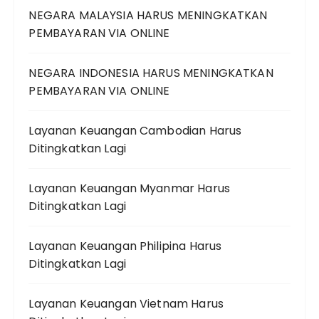
NEGARA MALAYSIA HARUS MENINGKATKAN
PEMBAYARAN VIA ONLINE
NEGARA INDONESIA HARUS MENINGKATKAN
PEMBAYARAN VIA ONLINE
Layanan Keuangan Cambodian Harus
Ditingkatkan Lagi
Layanan Keuangan Myanmar Harus
Ditingkatkan Lagi
Layanan Keuangan Philipina Harus
Ditingkatkan Lagi
Layanan Keuangan Vietnam Harus