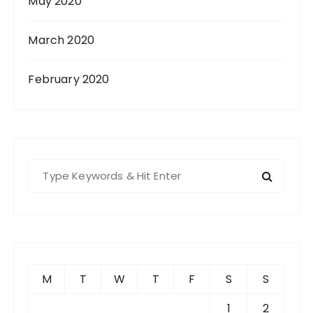
May 2020
March 2020
February 2020
S
e
a
r
c
h
f
M
T
W
T
F
S
S
o
r
1
2