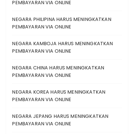
PEMBAYARAN VIA ONLINE
NEGARA PHILIPINA HARUS MENINGKATKAN
PEMBAYARAN VIA ONLINE
NEGARA KAMBOJA HARUS MENINGKATKAN
PEMBAYARAN VIA ONLINE
NEGARA CHINA HARUS MENINGKATKAN
PEMBAYARAN VIA ONLINE
NEGARA KOREA HARUS MENINGKATKAN
PEMBAYARAN VIA ONLINE
NEGARA JEPANG HARUS MENINGKATKAN
PEMBAYARAN VIA ONLINE