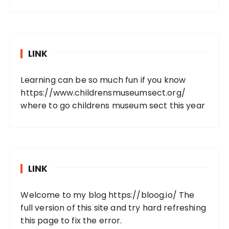
LINK
Learning can be so much fun if you know
https://www.childrensmuseumsect.org/
where to go childrens museum sect this year
LINK
Welcome to my blog
https://bloog.io/
The
full version of this site and try hard refreshing
this page to fix the error.