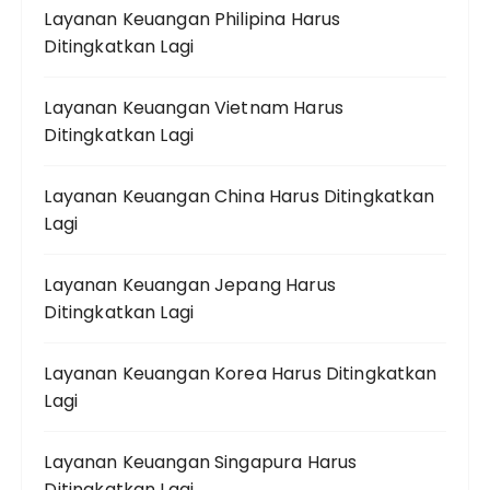
Layanan Keuangan Philipina Harus
Ditingkatkan Lagi
Layanan Keuangan Vietnam Harus
Ditingkatkan Lagi
Layanan Keuangan China Harus Ditingkatkan
Lagi
Layanan Keuangan Jepang Harus
Ditingkatkan Lagi
Layanan Keuangan Korea Harus Ditingkatkan
Lagi
Layanan Keuangan Singapura Harus
Ditingkatkan Lagi