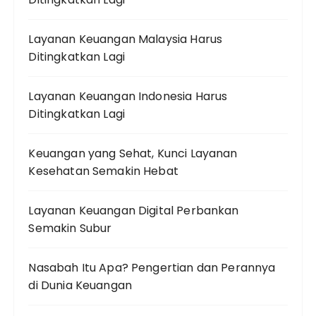
Layanan Keuangan Malaysia Harus
Ditingkatkan Lagi
Layanan Keuangan Indonesia Harus
Ditingkatkan Lagi
Keuangan yang Sehat, Kunci Layanan
Kesehatan Semakin Hebat
Layanan Keuangan Digital Perbankan
Semakin Subur
Nasabah Itu Apa? Pengertian dan Perannya
di Dunia Keuangan