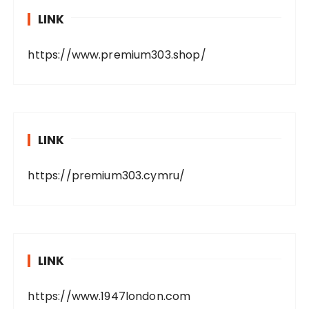
LINK
https://www.premium303.shop/
LINK
https://premium303.cymru/
LINK
https://www.1947london.com