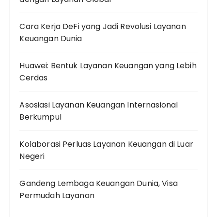
Cara Kerja DeFi yang Jadi Revolusi Layanan
Keuangan Dunia
Huawei: Bentuk Layanan Keuangan yang Lebih
Cerdas
Asosiasi Layanan Keuangan Internasional
Berkumpul
Kolaborasi Perluas Layanan Keuangan di Luar
Negeri
Gandeng Lembaga Keuangan Dunia, Visa
Permudah Layanan