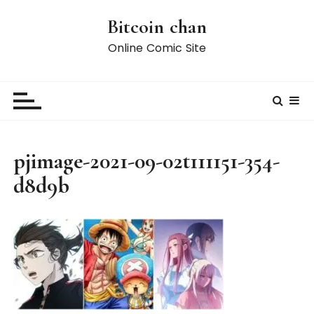
S
Bitcoin chan
k
i
Online Comic Site
p
t
o
c
o
n
pjimage-2021-09-02t111151-354-
t
d8d9b
e
n
t